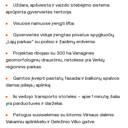
Uždara, apšviesta ir vaizdo stebėjimo sistema
aprūpinta gyvenvietės teritorija.
Visuose namuose įrengti liftai.
Gyvenvietės viduje įrengtas privatus spygliuočių
„Lajų parkas“ su poilsio ir žaidimų erdvėmis.
Projektas ribojasi su 300 ha Vanaginės
geomorfologiniu draustiniu, netoliese yra Verkių
regioninis parkas.
Gamtos įkvėpti pastatų fasadai ir balkonų spalvos
darniai įsilieja į aplinką.
Iki viešojo transporto stotelės – apie 1 minutę, šalia
yra parduotuvės ir darželiai.
Patogus susisiekimas su kitomis Vilniaus dalimis
Vakariniu aplinkkeliu ir Geležinio Vilko gatve.