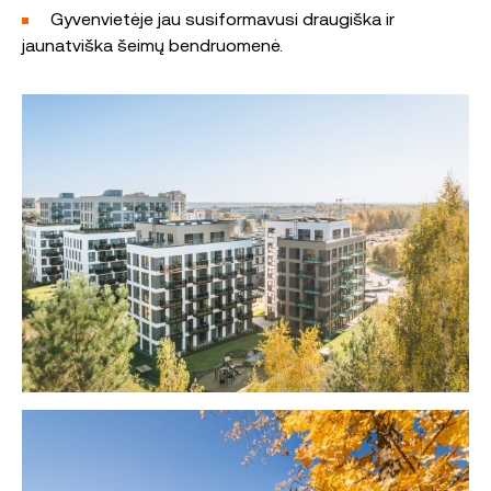
Gyvenvietėje jau susiformavusi draugiška ir
jaunatviška šeimų bendruomenė.