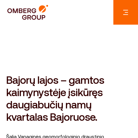
Bajorų lajos – gamtos
kaimynystėje įsikūręs
daugiabučių namų
kvartalas Bajoruose.
Šalia Vanaginės geomorfologinio draustinio