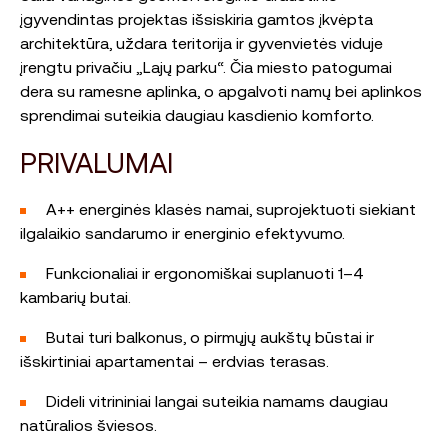
įgyvendintas projektas išsiskiria gamtos įkvėpta
architektūra, uždara teritorija ir gyvenvietės viduje
įrengtu privačiu „Lajų parku“. Čia miesto patogumai
dera su ramesne aplinka, o apgalvoti namų bei aplinkos
sprendimai suteikia daugiau kasdienio komforto.
PRIVALUMAI
A++ energinės klasės namai, suprojektuoti siekiant
ilgalaikio sandarumo ir energinio efektyvumo.
Funkcionaliai ir ergonomiškai suplanuoti 1–4
kambarių butai.
Butai turi balkonus, o pirmųjų aukštų būstai ir
išskirtiniai apartamentai – erdvias terasas.
Dideli vitrininiai langai suteikia namams daugiau
natūralios šviesos.