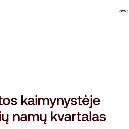
GYVE
tos kaimynystėje
ių namų kvartalas