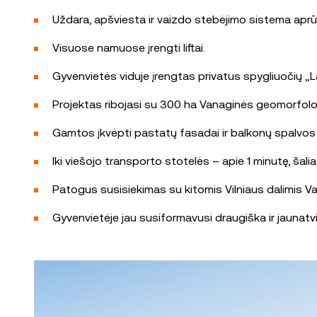
Uždara, apšviesta ir vaizdo stebėjimo sistema aprūp
Visuose namuose įrengti liftai.
Gyvenvietės viduje įrengtas privatus spygliuočių „La
Projektas ribojasi su 300 ha Vanaginės geomorfologi
Gamtos įkvėpti pastatų fasadai ir balkonų spalvos dar
Iki viešojo transporto stotelės – apie 1 minutę, šalia
Patogus susisiekimas su kitomis Vilniaus dalimis Vaka
Gyvenvietėje jau susiformavusi draugiška ir jauna