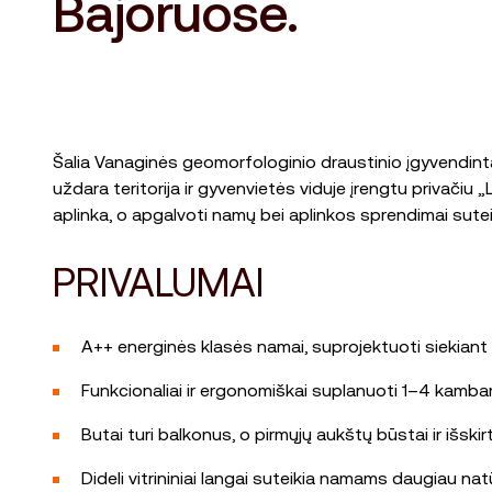
Bajoruose.
Šalia Vanaginės geomorfologinio draustinio įgyvendinta
uždara teritorija ir gyvenvietės viduje įrengtu privači
aplinka, o apgalvoti namų bei aplinkos sprendimai sute
PRIVALUMAI
A++ energinės klasės namai, suprojektuoti siekiant 
Funkcionaliai ir ergonomiškai suplanuoti 1–4 kambar
Butai turi balkonus, o pirmųjų aukštų būstai ir išski
Dideli vitrininiai langai suteikia namams daugiau nat