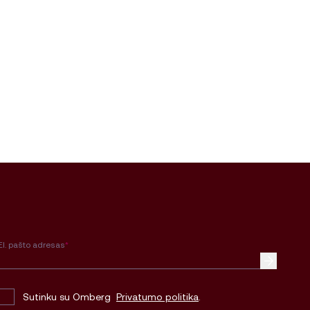
El. pašto adresas
*
Sutinku su Omberg
Privatumo politika
.