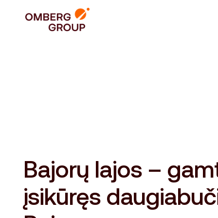
Bajorų lajos – gam
įsikūręs daugiabuč