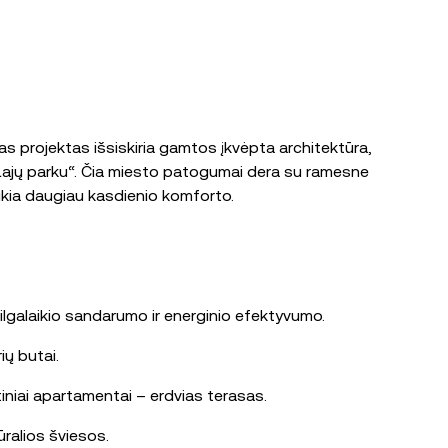
s projektas išsiskiria gamtos įkvėpta architektūra,
u „Lajų parku“. Čia miesto patogumai dera su ramesne
ikia daugiau kasdienio komforto.
ilgalaikio sandarumo ir energinio efektyvumo.
ių butai.
rtiniai apartamentai – erdvias terasas.
ūralios šviesos.