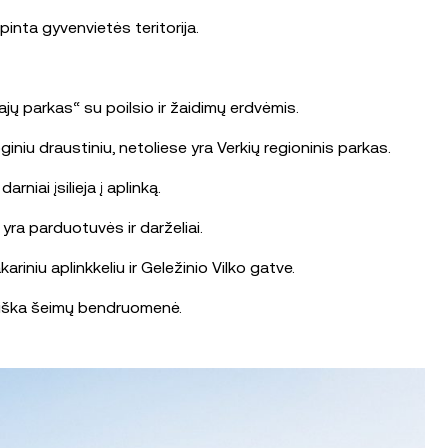
inta gyvenvietės teritorija.
jų parkas“ su poilsio ir žaidimų erdvėmis.
niu draustiniu, netoliese yra Verkių regioninis parkas.
niai įsilieja į aplinką.
 yra parduotuvės ir darželiai.
riniu aplinkkeliu ir Geležinio Vilko gatve.
tviška šeimų bendruomenė.