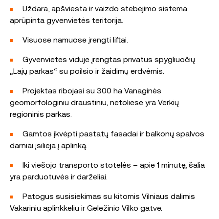
Uždara, apšviesta ir vaizdo stebėjimo sistema
aprūpinta gyvenvietės teritorija.
Visuose namuose įrengti liftai.
Gyvenvietės viduje įrengtas privatus spygliuočių
„Lajų parkas“ su poilsio ir žaidimų erdvėmis.
Projektas ribojasi su 300 ha Vanaginės
geomorfologiniu draustiniu, netoliese yra Verkių
regioninis parkas.
Gamtos įkvėpti pastatų fasadai ir balkonų spalvos
darniai įsilieja į aplinką.
Iki viešojo transporto stotelės – apie 1 minutę, šalia
yra parduotuvės ir darželiai.
Patogus susisiekimas su kitomis Vilniaus dalimis
Vakariniu aplinkkeliu ir Geležinio Vilko gatve.