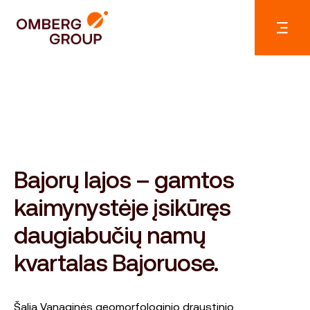
Bajorų lajos – gamtos
kaimynystėje įsikūręs
daugiabučių namų
kvartalas Bajoruose.
Šalia Vanaginės geomorfologinio draustinio