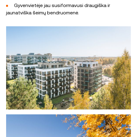
Gyvenvietėje jau susiformavusi draugiška ir
jaunatviška šeimų bendruomenė.