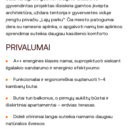
įgyvendintas projektas išsiskiria gamtos įkvėpta
architektūra, uždara teritorija ir gyvenvietės viduje
įrengtu privačiu „Lajų parku“. Čia miesto patogumai
dera su ramesne aplinka, o apgalvoti namų bei aplinkos
sprendimai suteikia daugiau kasdienio komforto.
PRIVALUMAI
A++ energinės klasės namai, suprojektuoti siekiant
ilgalaikio sandarumo ir energinio efektyvumo.
Funkcionaliai ir ergonomiškai suplanuoti 1–4
kambarių butai.
Butai turi balkonus, o pirmųjų aukštų būstai ir
išskirtiniai apartamentai – erdvias terasas.
Dideli vitrininiai langai suteikia namams daugiau
natūralios šviesos.