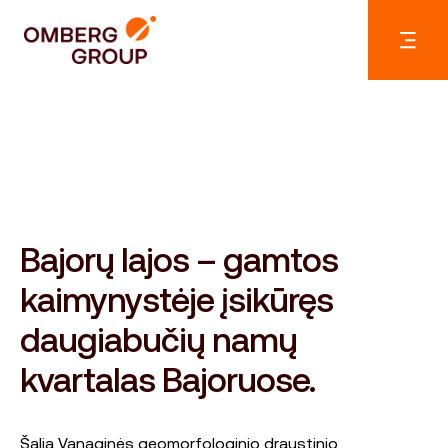
Bajorų lajos – gamtos
kaimynystėje įsikūręs
daugiabučių namų
kvartalas Bajoruose.
Šalia Vanaginės geomorfologinio draustinio