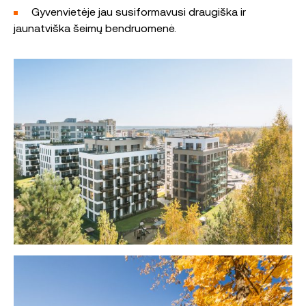
Gyvenvietėje jau susiformavusi draugiška ir
jaunatviška šeimų bendruomenė.