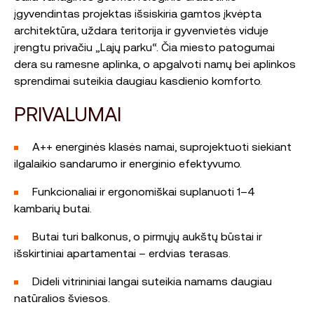
įgyvendintas projektas išsiskiria gamtos įkvėpta
architektūra, uždara teritorija ir gyvenvietės viduje
įrengtu privačiu „Lajų parku“. Čia miesto patogumai
dera su ramesne aplinka, o apgalvoti namų bei aplinkos
sprendimai suteikia daugiau kasdienio komforto.
PRIVALUMAI
A++ energinės klasės namai, suprojektuoti siekiant
ilgalaikio sandarumo ir energinio efektyvumo.
Funkcionaliai ir ergonomiškai suplanuoti 1–4
kambarių butai.
Butai turi balkonus, o pirmųjų aukštų būstai ir
išskirtiniai apartamentai – erdvias terasas.
Dideli vitrininiai langai suteikia namams daugiau
natūralios šviesos.