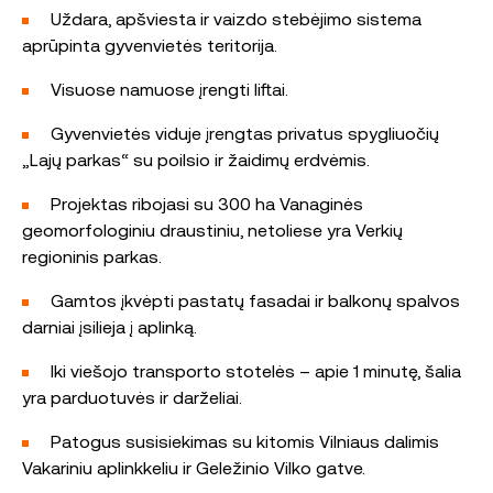
Uždara, apšviesta ir vaizdo stebėjimo sistema
aprūpinta gyvenvietės teritorija.
Visuose namuose įrengti liftai.
Gyvenvietės viduje įrengtas privatus spygliuočių
„Lajų parkas“ su poilsio ir žaidimų erdvėmis.
Projektas ribojasi su 300 ha Vanaginės
geomorfologiniu draustiniu, netoliese yra Verkių
regioninis parkas.
Gamtos įkvėpti pastatų fasadai ir balkonų spalvos
darniai įsilieja į aplinką.
Iki viešojo transporto stotelės – apie 1 minutę, šalia
yra parduotuvės ir darželiai.
Patogus susisiekimas su kitomis Vilniaus dalimis
Vakariniu aplinkkeliu ir Geležinio Vilko gatve.