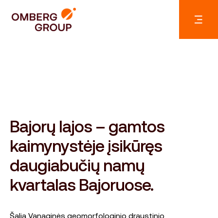
Bajorų lajos – gamtos
kaimynystėje įsikūręs
daugiabučių namų
kvartalas Bajoruose.
Šalia Vanaginės geomorfologinio draustinio