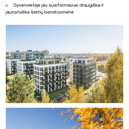
Gyvenvietėje jau susiformavusi draugiška ir
jaunatviška šeimų bendruomenė.