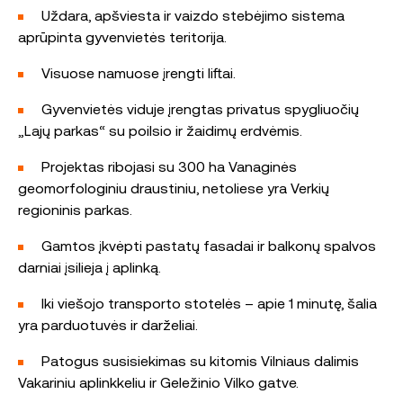
Uždara, apšviesta ir vaizdo stebėjimo sistema
aprūpinta gyvenvietės teritorija.
Visuose namuose įrengti liftai.
Gyvenvietės viduje įrengtas privatus spygliuočių
„Lajų parkas“ su poilsio ir žaidimų erdvėmis.
Projektas ribojasi su 300 ha Vanaginės
geomorfologiniu draustiniu, netoliese yra Verkių
regioninis parkas.
Gamtos įkvėpti pastatų fasadai ir balkonų spalvos
darniai įsilieja į aplinką.
Iki viešojo transporto stotelės – apie 1 minutę, šalia
yra parduotuvės ir darželiai.
Patogus susisiekimas su kitomis Vilniaus dalimis
Vakariniu aplinkkeliu ir Geležinio Vilko gatve.