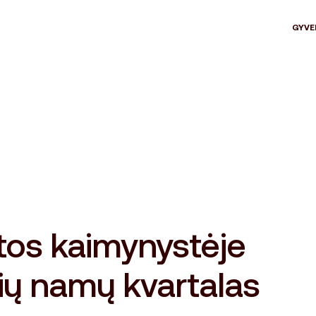
GYVE
tos kaimynystėje
ių namų kvartalas