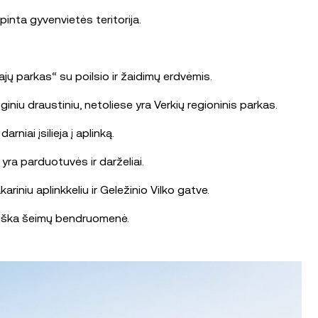
inta gyvenvietės teritorija.
jų parkas“ su poilsio ir žaidimų erdvėmis.
niu draustiniu, netoliese yra Verkių regioninis parkas.
niai įsilieja į aplinką.
 yra parduotuvės ir darželiai.
riniu aplinkkeliu ir Geležinio Vilko gatve.
tviška šeimų bendruomenė.