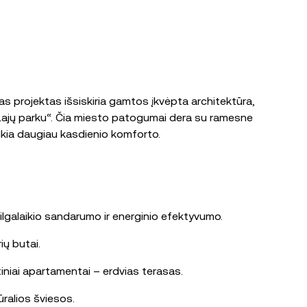
s projektas išsiskiria gamtos įkvėpta architektūra,
u „Lajų parku“. Čia miesto patogumai dera su ramesne
ikia daugiau kasdienio komforto.
ilgalaikio sandarumo ir energinio efektyvumo.
ių butai.
rtiniai apartamentai – erdvias terasas.
ūralios šviesos.