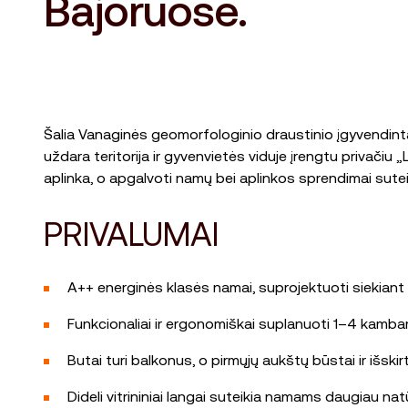
Bajoruose.
Šalia Vanaginės geomorfologinio draustinio įgyvendinta
uždara teritorija ir gyvenvietės viduje įrengtu privači
aplinka, o apgalvoti namų bei aplinkos sprendimai sute
PRIVALUMAI
A++ energinės klasės namai, suprojektuoti siekiant 
Funkcionaliai ir ergonomiškai suplanuoti 1–4 kambar
Butai turi balkonus, o pirmųjų aukštų būstai ir išski
Dideli vitrininiai langai suteikia namams daugiau nat