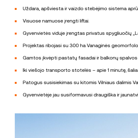
Uždara, apšviesta ir vaizdo stebėjimo sistema aprūp
Visuose namuose įrengti liftai.
Gyvenvietės viduje įrengtas privatus spygliuočių „La
Projektas ribojasi su 300 ha Vanaginės geomorfologi
Gamtos įkvėpti pastatų fasadai ir balkonų spalvos dar
Iki viešojo transporto stotelės – apie 1 minutę, šalia
Patogus susisiekimas su kitomis Vilniaus dalimis Vaka
Gyvenvietėje jau susiformavusi draugiška ir jauna