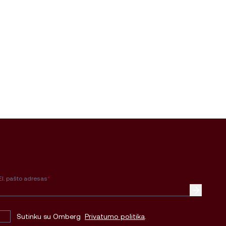
El. pašto adresas
*
Sutinku su Omberg
Privatumo politika
.