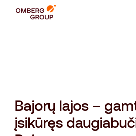
Bajorų lajos – gam
įsikūręs daugiabuč