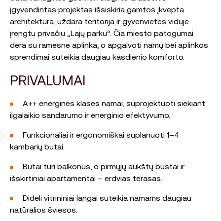
įgyvendintas projektas išsiskiria gamtos įkvėpta
architektūra, uždara teritorija ir gyvenvietės viduje
įrengtu privačiu „Lajų parku“. Čia miesto patogumai
dera su ramesne aplinka, o apgalvoti namų bei aplinkos
sprendimai suteikia daugiau kasdienio komforto.
PRIVALUMAI
A++ energinės klasės namai, suprojektuoti siekiant
ilgalaikio sandarumo ir energinio efektyvumo.
Funkcionaliai ir ergonomiškai suplanuoti 1–4
kambarių butai.
Butai turi balkonus, o pirmųjų aukštų būstai ir
išskirtiniai apartamentai – erdvias terasas.
Dideli vitrininiai langai suteikia namams daugiau
natūralios šviesos.