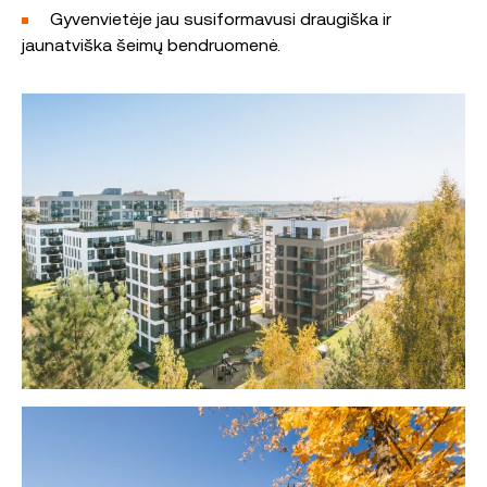
Gyvenvietėje jau susiformavusi draugiška ir
jaunatviška šeimų bendruomenė.