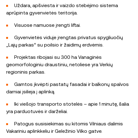
Uždara, apšviesta ir vaizdo stebėjimo sistema
aprūpinta gyvenvietės teritorija.
Visuose namuose įrengti liftai.
Gyvenvietės viduje įrengtas privatus spygliuočių
„Lajų parkas“ su poilsio ir žaidimų erdvėmis.
Projektas ribojasi su 300 ha Vanaginės
geomorfologiniu draustiniu, netoliese yra Verkių
regioninis parkas.
Gamtos įkvėpti pastatų fasadai ir balkonų spalvos
darniai įsilieja į aplinką.
Iki viešojo transporto stotelės – apie 1 minutę, šalia
yra parduotuvės ir darželiai.
Patogus susisiekimas su kitomis Vilniaus dalimis
Vakariniu aplinkkeliu ir Geležinio Vilko gatve.