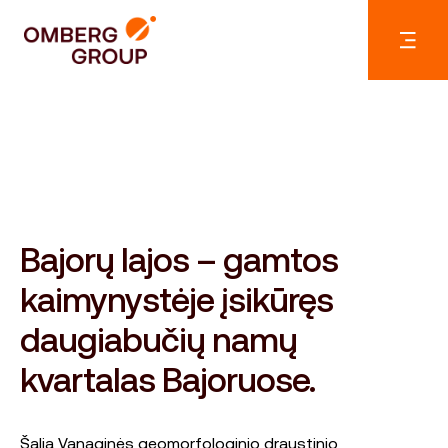
Bajorų lajos – gamtos
kaimynystėje įsikūręs
daugiabučių namų
kvartalas Bajoruose.
Šalia Vanaginės geomorfologinio draustinio