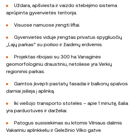
Uždara, apšviesta ir vaizdo stebėjimo sistema
aprūpinta gyvenvietės teritorija.
Visuose namuose įrengti liftai.
Gyvenvietės viduje įrengtas privatus spygliuočių
„Lajų parkas“ su poilsio ir žaidimų erdvėmis.
Projektas ribojasi su 300 ha Vanaginės
geomorfologiniu draustiniu, netoliese yra Verkių
regioninis parkas.
Gamtos įkvėpti pastatų fasadai ir balkonų spalvos
darniai įsilieja į aplinką.
Iki viešojo transporto stotelės – apie 1 minutę, šalia
yra parduotuvės ir darželiai.
Patogus susisiekimas su kitomis Vilniaus dalimis
Vakariniu aplinkkeliu ir Geležinio Vilko gatve.