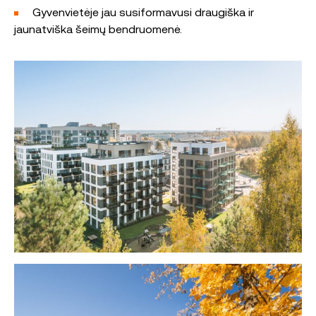
Gyvenvietėje jau susiformavusi draugiška ir
jaunatviška šeimų bendruomenė.