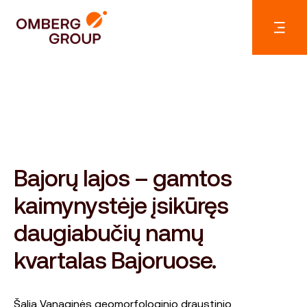
Bajorų lajos – gamtos
kaimynystėje įsikūręs
daugiabučių namų
kvartalas Bajoruose.
Šalia Vanaginės geomorfologinio draustinio