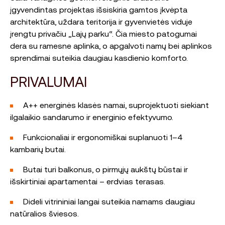
įgyvendintas projektas išsiskiria gamtos įkvėpta
architektūra, uždara teritorija ir gyvenvietės viduje
įrengtu privačiu „Lajų parku“. Čia miesto patogumai
dera su ramesne aplinka, o apgalvoti namų bei aplinkos
sprendimai suteikia daugiau kasdienio komforto.
PRIVALUMAI
A++ energinės klasės namai, suprojektuoti siekiant
ilgalaikio sandarumo ir energinio efektyvumo.
Funkcionaliai ir ergonomiškai suplanuoti 1–4
kambarių butai.
Butai turi balkonus, o pirmųjų aukštų būstai ir
išskirtiniai apartamentai – erdvias terasas.
Dideli vitrininiai langai suteikia namams daugiau
natūralios šviesos.