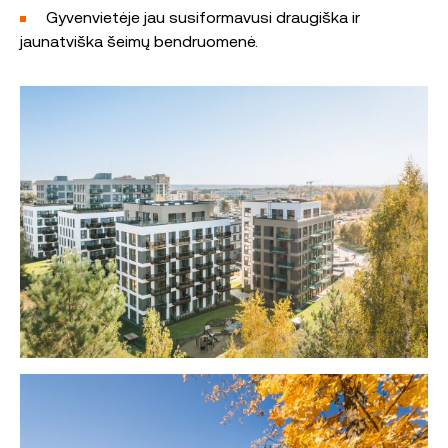
Gyvenvietėje jau susiformavusi draugiška ir
jaunatviška šeimų bendruomenė.