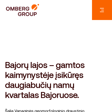
Bajorų lajos – gamtos
kaimynystėje įsikūręs
daugiabučių namų
kvartalas Bajoruose.
Šalia Vanaginės geomorfologinio draustinio