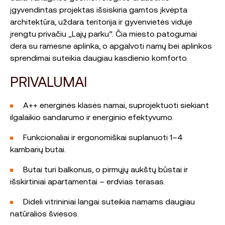
įgyvendintas projektas išsiskiria gamtos įkvėpta
architektūra, uždara teritorija ir gyvenvietės viduje
įrengtu privačiu „Lajų parku“. Čia miesto patogumai
dera su ramesne aplinka, o apgalvoti namų bei aplinkos
sprendimai suteikia daugiau kasdienio komforto.
PRIVALUMAI
A++ energinės klasės namai, suprojektuoti siekiant
ilgalaikio sandarumo ir energinio efektyvumo.
Funkcionaliai ir ergonomiškai suplanuoti 1–4
kambarių butai.
Butai turi balkonus, o pirmųjų aukštų būstai ir
išskirtiniai apartamentai – erdvias terasas.
Dideli vitrininiai langai suteikia namams daugiau
natūralios šviesos.