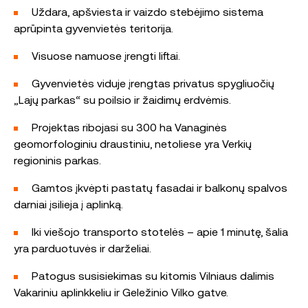
Uždara, apšviesta ir vaizdo stebėjimo sistema
aprūpinta gyvenvietės teritorija.
Visuose namuose įrengti liftai.
Gyvenvietės viduje įrengtas privatus spygliuočių
„Lajų parkas“ su poilsio ir žaidimų erdvėmis.
Projektas ribojasi su 300 ha Vanaginės
geomorfologiniu draustiniu, netoliese yra Verkių
regioninis parkas.
Gamtos įkvėpti pastatų fasadai ir balkonų spalvos
darniai įsilieja į aplinką.
Iki viešojo transporto stotelės – apie 1 minutę, šalia
yra parduotuvės ir darželiai.
Patogus susisiekimas su kitomis Vilniaus dalimis
Vakariniu aplinkkeliu ir Geležinio Vilko gatve.