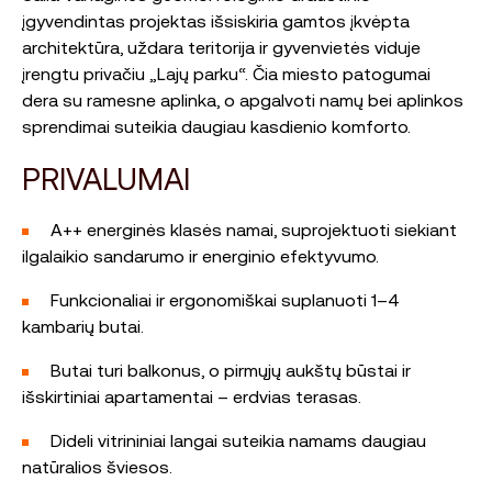
įgyvendintas projektas išsiskiria gamtos įkvėpta
architektūra, uždara teritorija ir gyvenvietės viduje
įrengtu privačiu „Lajų parku“. Čia miesto patogumai
dera su ramesne aplinka, o apgalvoti namų bei aplinkos
sprendimai suteikia daugiau kasdienio komforto.
PRIVALUMAI
A++ energinės klasės namai, suprojektuoti siekiant
ilgalaikio sandarumo ir energinio efektyvumo.
Funkcionaliai ir ergonomiškai suplanuoti 1–4
kambarių butai.
Butai turi balkonus, o pirmųjų aukštų būstai ir
išskirtiniai apartamentai – erdvias terasas.
Dideli vitrininiai langai suteikia namams daugiau
natūralios šviesos.