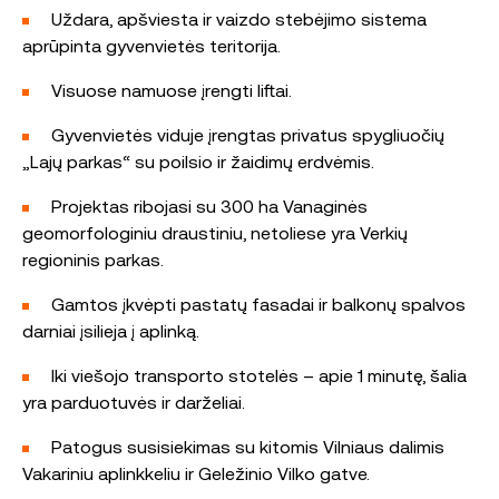
Uždara, apšviesta ir vaizdo stebėjimo sistema
aprūpinta gyvenvietės teritorija.
Visuose namuose įrengti liftai.
Gyvenvietės viduje įrengtas privatus spygliuočių
„Lajų parkas“ su poilsio ir žaidimų erdvėmis.
Projektas ribojasi su 300 ha Vanaginės
geomorfologiniu draustiniu, netoliese yra Verkių
regioninis parkas.
Gamtos įkvėpti pastatų fasadai ir balkonų spalvos
darniai įsilieja į aplinką.
Iki viešojo transporto stotelės – apie 1 minutę, šalia
yra parduotuvės ir darželiai.
Patogus susisiekimas su kitomis Vilniaus dalimis
Vakariniu aplinkkeliu ir Geležinio Vilko gatve.