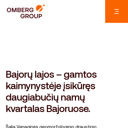
Bajorų lajos – gamtos
kaimynystėje įsikūręs
daugiabučių namų
kvartalas Bajoruose.
Šalia Vanaginės geomorfologinio draustinio