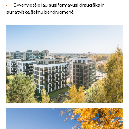
Gyvenvietėje jau susiformavusi draugiška ir
jaunatviška šeimų bendruomenė.