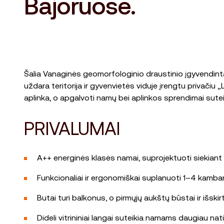
Bajoruose.
Šalia Vanaginės geomorfologinio draustinio įgyvendinta
uždara teritorija ir gyvenvietės viduje įrengtu privači
aplinka, o apgalvoti namų bei aplinkos sprendimai sute
PRIVALUMAI
A++ energinės klasės namai, suprojektuoti siekiant 
Funkcionaliai ir ergonomiškai suplanuoti 1–4 kambar
Butai turi balkonus, o pirmųjų aukštų būstai ir išski
Dideli vitrininiai langai suteikia namams daugiau nat