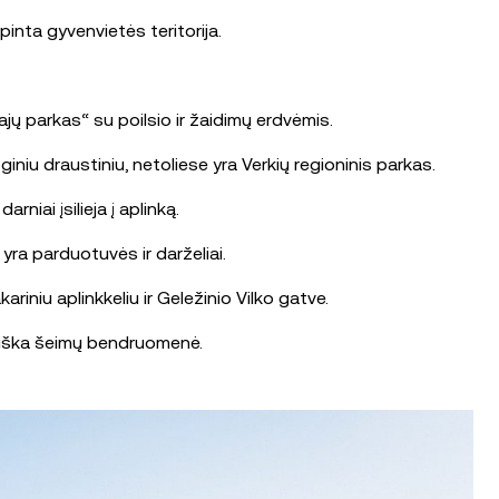
inta gyvenvietės teritorija.
jų parkas“ su poilsio ir žaidimų erdvėmis.
niu draustiniu, netoliese yra Verkių regioninis parkas.
niai įsilieja į aplinką.
 yra parduotuvės ir darželiai.
riniu aplinkkeliu ir Geležinio Vilko gatve.
tviška šeimų bendruomenė.