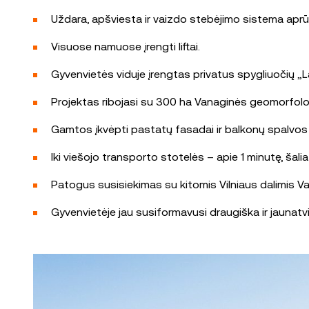
Uždara, apšviesta ir vaizdo stebėjimo sistema aprūp
Visuose namuose įrengti liftai.
Gyvenvietės viduje įrengtas privatus spygliuočių „La
Projektas ribojasi su 300 ha Vanaginės geomorfologi
Gamtos įkvėpti pastatų fasadai ir balkonų spalvos dar
Iki viešojo transporto stotelės – apie 1 minutę, šalia
Patogus susisiekimas su kitomis Vilniaus dalimis Vaka
Gyvenvietėje jau susiformavusi draugiška ir jauna