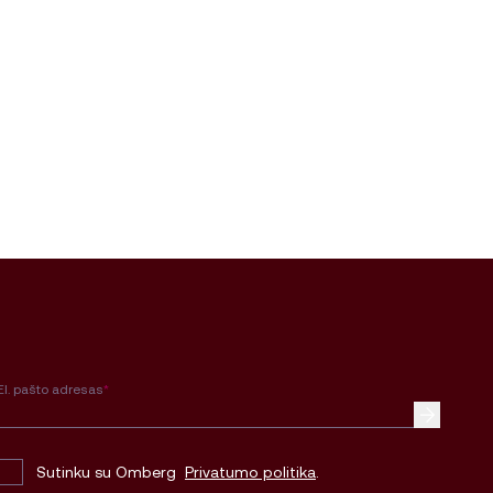
El. pašto adresas
*
Sutinku su Omberg
Privatumo politika
.