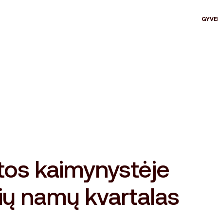
GYVE
tos kaimynystėje
ių namų kvartalas