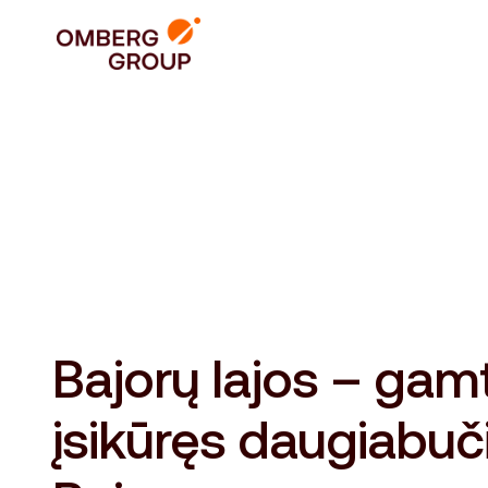
Bajorų lajos – gam
įsikūręs daugiabuč