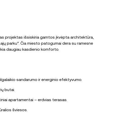
s projektas išsiskiria gamtos įkvėpta architektūra,
u „Lajų parku“. Čia miesto patogumai dera su ramesne
ikia daugiau kasdienio komforto.
ilgalaikio sandarumo ir energinio efektyvumo.
ių butai.
rtiniai apartamentai – erdvias terasas.
ūralios šviesos.