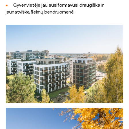
Gyvenvietėje jau susiformavusi draugiška ir
jaunatviška šeimų bendruomenė.