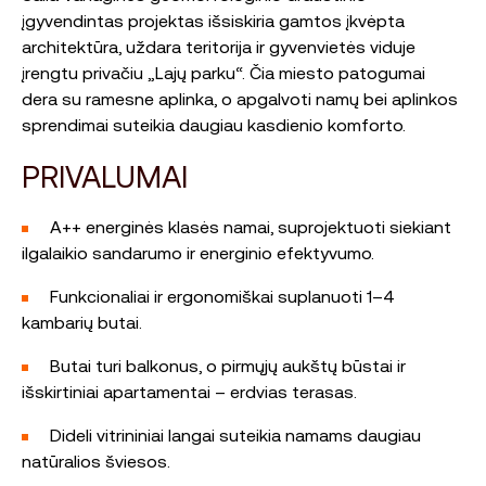
įgyvendintas projektas išsiskiria gamtos įkvėpta
architektūra, uždara teritorija ir gyvenvietės viduje
įrengtu privačiu „Lajų parku“. Čia miesto patogumai
dera su ramesne aplinka, o apgalvoti namų bei aplinkos
sprendimai suteikia daugiau kasdienio komforto.
PRIVALUMAI
A++ energinės klasės namai, suprojektuoti siekiant
ilgalaikio sandarumo ir energinio efektyvumo.
Funkcionaliai ir ergonomiškai suplanuoti 1–4
kambarių butai.
Butai turi balkonus, o pirmųjų aukštų būstai ir
išskirtiniai apartamentai – erdvias terasas.
Dideli vitrininiai langai suteikia namams daugiau
natūralios šviesos.