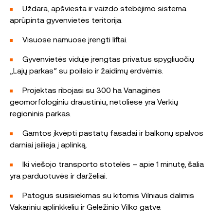
Uždara, apšviesta ir vaizdo stebėjimo sistema
aprūpinta gyvenvietės teritorija.
Visuose namuose įrengti liftai.
Gyvenvietės viduje įrengtas privatus spygliuočių
„Lajų parkas“ su poilsio ir žaidimų erdvėmis.
Projektas ribojasi su 300 ha Vanaginės
geomorfologiniu draustiniu, netoliese yra Verkių
regioninis parkas.
Gamtos įkvėpti pastatų fasadai ir balkonų spalvos
darniai įsilieja į aplinką.
Iki viešojo transporto stotelės – apie 1 minutę, šalia
yra parduotuvės ir darželiai.
Patogus susisiekimas su kitomis Vilniaus dalimis
Vakariniu aplinkkeliu ir Geležinio Vilko gatve.