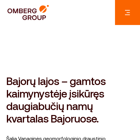
Bajorų lajos – gamtos
kaimynystėje įsikūręs
daugiabučių namų
kvartalas Bajoruose.
Šalia Vanaginės geomorfologinio draustinio