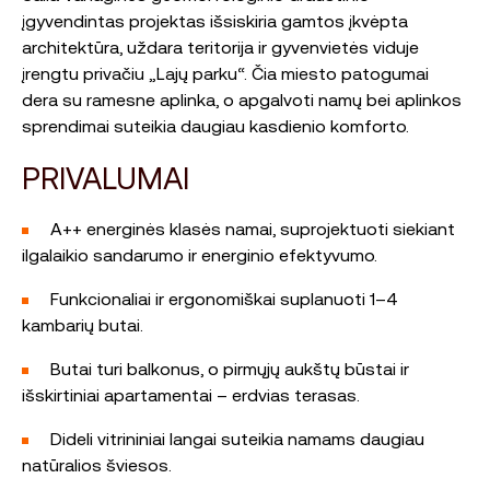
įgyvendintas projektas išsiskiria gamtos įkvėpta
architektūra, uždara teritorija ir gyvenvietės viduje
įrengtu privačiu „Lajų parku“. Čia miesto patogumai
dera su ramesne aplinka, o apgalvoti namų bei aplinkos
sprendimai suteikia daugiau kasdienio komforto.
PRIVALUMAI
A++ energinės klasės namai, suprojektuoti siekiant
ilgalaikio sandarumo ir energinio efektyvumo.
Funkcionaliai ir ergonomiškai suplanuoti 1–4
kambarių butai.
Butai turi balkonus, o pirmųjų aukštų būstai ir
išskirtiniai apartamentai – erdvias terasas.
Dideli vitrininiai langai suteikia namams daugiau
natūralios šviesos.