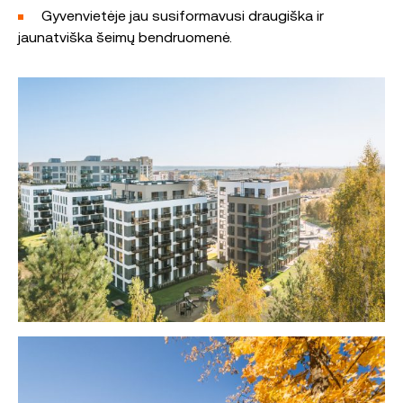
Gyvenvietėje jau susiformavusi draugiška ir
jaunatviška šeimų bendruomenė.