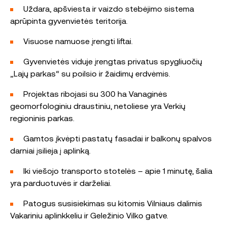
Uždara, apšviesta ir vaizdo stebėjimo sistema
aprūpinta gyvenvietės teritorija.
Visuose namuose įrengti liftai.
Gyvenvietės viduje įrengtas privatus spygliuočių
„Lajų parkas“ su poilsio ir žaidimų erdvėmis.
Projektas ribojasi su 300 ha Vanaginės
geomorfologiniu draustiniu, netoliese yra Verkių
regioninis parkas.
Gamtos įkvėpti pastatų fasadai ir balkonų spalvos
darniai įsilieja į aplinką.
Iki viešojo transporto stotelės – apie 1 minutę, šalia
yra parduotuvės ir darželiai.
Patogus susisiekimas su kitomis Vilniaus dalimis
Vakariniu aplinkkeliu ir Geležinio Vilko gatve.