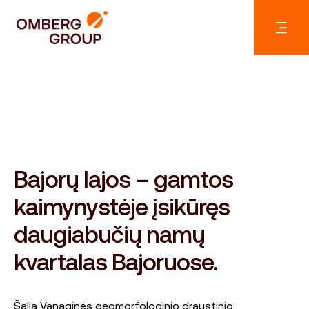
Bajorų lajos – gamtos
kaimynystėje įsikūręs
daugiabučių namų
kvartalas Bajoruose.
Šalia Vanaginės geomorfologinio draustinio