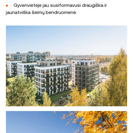
Gyvenvietėje jau susiformavusi draugiška ir
jaunatviška šeimų bendruomenė.