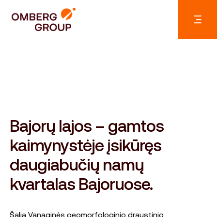
Bajorų lajos – gamtos
kaimynystėje įsikūręs
daugiabučių namų
kvartalas Bajoruose.
Šalia Vanaginės geomorfologinio draustinio