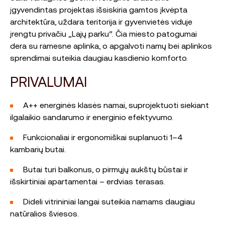
įgyvendintas projektas išsiskiria gamtos įkvėpta
architektūra, uždara teritorija ir gyvenvietės viduje
įrengtu privačiu „Lajų parku“. Čia miesto patogumai
dera su ramesne aplinka, o apgalvoti namų bei aplinkos
sprendimai suteikia daugiau kasdienio komforto.
PRIVALUMAI
A++ energinės klasės namai, suprojektuoti siekiant
ilgalaikio sandarumo ir energinio efektyvumo.
Funkcionaliai ir ergonomiškai suplanuoti 1–4
kambarių butai.
Butai turi balkonus, o pirmųjų aukštų būstai ir
išskirtiniai apartamentai – erdvias terasas.
Dideli vitrininiai langai suteikia namams daugiau
natūralios šviesos.