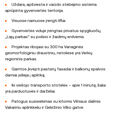
Uždara, apšviesta ir vaizdo stebėjimo sistema
aprūpinta gyvenvietės teritorija.
Visuose namuose įrengti liftai.
Gyvenvietės viduje įrengtas privatus spygliuočių
„Lajų parkas“ su poilsio ir žaidimų erdvėmis.
Projektas ribojasi su 300 ha Vanaginės
geomorfologiniu draustiniu, netoliese yra Verkių
regioninis parkas.
Gamtos įkvėpti pastatų fasadai ir balkonų spalvos
darniai įsilieja į aplinką.
Iki viešojo transporto stotelės – apie 1 minutę, šalia
yra parduotuvės ir darželiai.
Patogus susisiekimas su kitomis Vilniaus dalimis
Vakariniu aplinkkeliu ir Geležinio Vilko gatve.