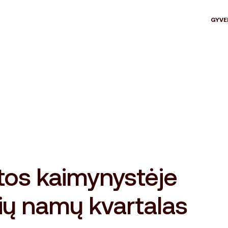
GYVE
tos kaimynystėje
ių namų kvartalas