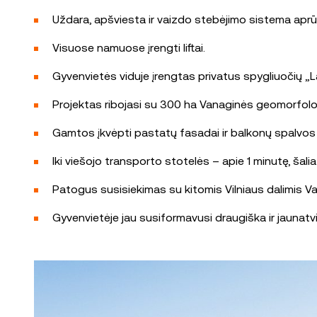
Uždara, apšviesta ir vaizdo stebėjimo sistema aprūp
Visuose namuose įrengti liftai.
Gyvenvietės viduje įrengtas privatus spygliuočių „La
Projektas ribojasi su 300 ha Vanaginės geomorfologi
Gamtos įkvėpti pastatų fasadai ir balkonų spalvos dar
Iki viešojo transporto stotelės – apie 1 minutę, šalia
Patogus susisiekimas su kitomis Vilniaus dalimis Vaka
Gyvenvietėje jau susiformavusi draugiška ir jauna