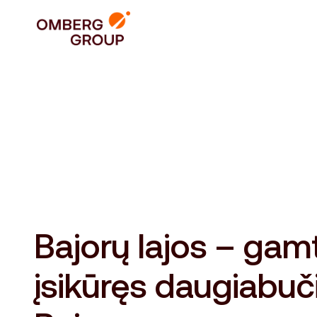
Bajorų lajos – gam
įsikūręs daugiabuč