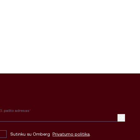
El. pašto adresas
*
Sutinku su Omberg
Privatumo politika
.