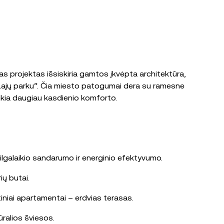
s projektas išsiskiria gamtos įkvėpta architektūra,
u „Lajų parku“. Čia miesto patogumai dera su ramesne
ikia daugiau kasdienio komforto.
ilgalaikio sandarumo ir energinio efektyvumo.
ių butai.
rtiniai apartamentai – erdvias terasas.
ūralios šviesos.