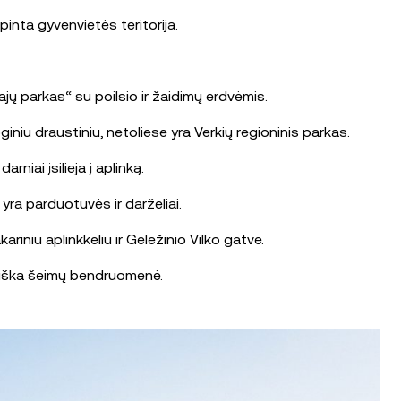
inta gyvenvietės teritorija.
jų parkas“ su poilsio ir žaidimų erdvėmis.
niu draustiniu, netoliese yra Verkių regioninis parkas.
niai įsilieja į aplinką.
 yra parduotuvės ir darželiai.
riniu aplinkkeliu ir Geležinio Vilko gatve.
tviška šeimų bendruomenė.