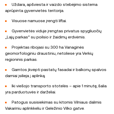
Uždara, apšviesta ir vaizdo stebėjimo sistema
aprūpinta gyvenvietės teritorija.
Visuose namuose įrengti liftai.
Gyvenvietės viduje įrengtas privatus spygliuočių
„Lajų parkas“ su poilsio ir žaidimų erdvėmis.
Projektas ribojasi su 300 ha Vanaginės
geomorfologiniu draustiniu, netoliese yra Verkių
regioninis parkas.
Gamtos įkvėpti pastatų fasadai ir balkonų spalvos
darniai įsilieja į aplinką.
Iki viešojo transporto stotelės – apie 1 minutę, šalia
yra parduotuvės ir darželiai.
Patogus susisiekimas su kitomis Vilniaus dalimis
Vakariniu aplinkkeliu ir Geležinio Vilko gatve.