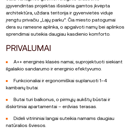
įgyvendintas projektas išsiskiria gamtos įkvėpta
architektūra, uždara teritorija ir gyvenvietės viduje
įrengtu privačiu „Lajų parku“. Čia miesto patogumai
dera su ramesne aplinka, o apgalvoti namų bei aplinkos
sprendimai suteikia daugiau kasdienio komforto.
PRIVALUMAI
A++ energinės klasės namai, suprojektuoti siekiant
ilgalaikio sandarumo ir energinio efektyvumo.
Funkcionaliai ir ergonomiškai suplanuoti 1–4
kambarių butai.
Butai turi balkonus, o pirmųjų aukštų būstai ir
išskirtiniai apartamentai – erdvias terasas.
Dideli vitrininiai langai suteikia namams daugiau
natūralios šviesos.