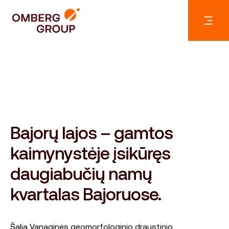
Bajorų lajos – gamtos
kaimynystėje įsikūręs
daugiabučių namų
kvartalas Bajoruose.
Šalia Vanaginės geomorfologinio draustinio