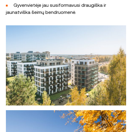
Gyvenvietėje jau susiformavusi draugiška ir
jaunatviška šeimų bendruomenė.