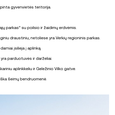
inta gyvenvietės teritorija.
jų parkas“ su poilsio ir žaidimų erdvėmis.
niu draustiniu, netoliese yra Verkių regioninis parkas.
niai įsilieja į aplinką.
 yra parduotuvės ir darželiai.
riniu aplinkkeliu ir Geležinio Vilko gatve.
tviška šeimų bendruomenė.