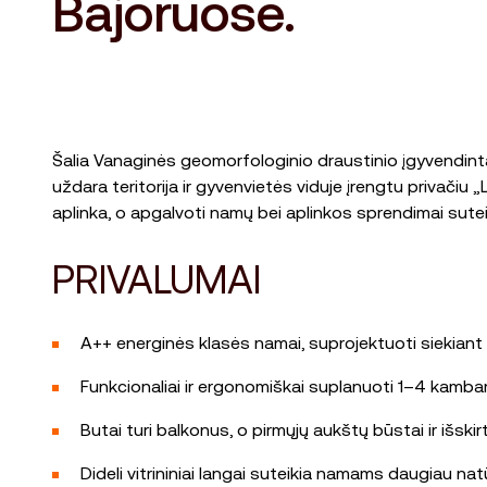
Bajoruose.
Šalia Vanaginės geomorfologinio draustinio įgyvendinta
uždara teritorija ir gyvenvietės viduje įrengtu privači
aplinka, o apgalvoti namų bei aplinkos sprendimai sute
PRIVALUMAI
A++ energinės klasės namai, suprojektuoti siekiant 
Funkcionaliai ir ergonomiškai suplanuoti 1–4 kambar
Butai turi balkonus, o pirmųjų aukštų būstai ir išski
Dideli vitrininiai langai suteikia namams daugiau nat