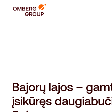
Bajorų lajos – gam
įsikūręs daugiabuč