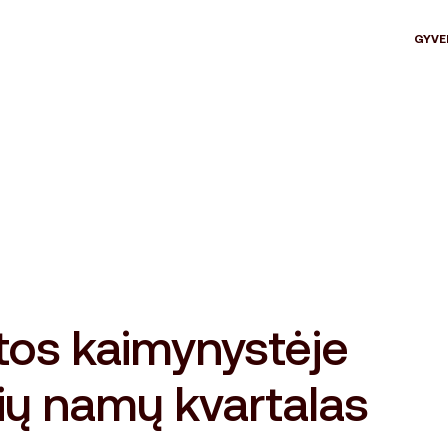
GYVE
tos kaimynystėje
ių namų kvartalas