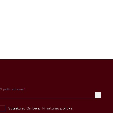
El. pašto adresas
*
Sutinku su Omberg
Privatumo politika
.