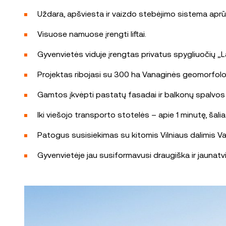
Uždara, apšviesta ir vaizdo stebėjimo sistema aprūp
Visuose namuose įrengti liftai.
Gyvenvietės viduje įrengtas privatus spygliuočių „La
Projektas ribojasi su 300 ha Vanaginės geomorfologi
Gamtos įkvėpti pastatų fasadai ir balkonų spalvos dar
Iki viešojo transporto stotelės – apie 1 minutę, šalia
Patogus susisiekimas su kitomis Vilniaus dalimis Vaka
Gyvenvietėje jau susiformavusi draugiška ir jauna