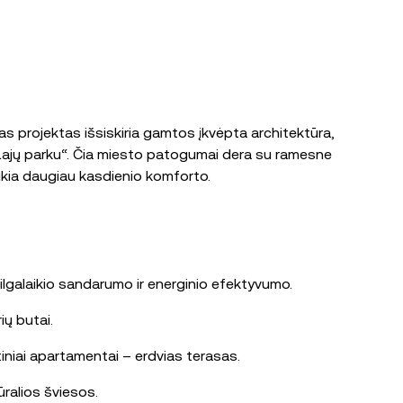
s projektas išsiskiria gamtos įkvėpta architektūra,
u „Lajų parku“. Čia miesto patogumai dera su ramesne
ikia daugiau kasdienio komforto.
ilgalaikio sandarumo ir energinio efektyvumo.
ių butai.
rtiniai apartamentai – erdvias terasas.
ūralios šviesos.