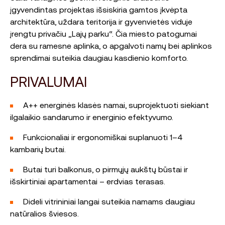
įgyvendintas projektas išsiskiria gamtos įkvėpta
architektūra, uždara teritorija ir gyvenvietės viduje
įrengtu privačiu „Lajų parku“. Čia miesto patogumai
dera su ramesne aplinka, o apgalvoti namų bei aplinkos
sprendimai suteikia daugiau kasdienio komforto.
PRIVALUMAI
A++ energinės klasės namai, suprojektuoti siekiant
ilgalaikio sandarumo ir energinio efektyvumo.
Funkcionaliai ir ergonomiškai suplanuoti 1–4
kambarių butai.
Butai turi balkonus, o pirmųjų aukštų būstai ir
išskirtiniai apartamentai – erdvias terasas.
Dideli vitrininiai langai suteikia namams daugiau
natūralios šviesos.