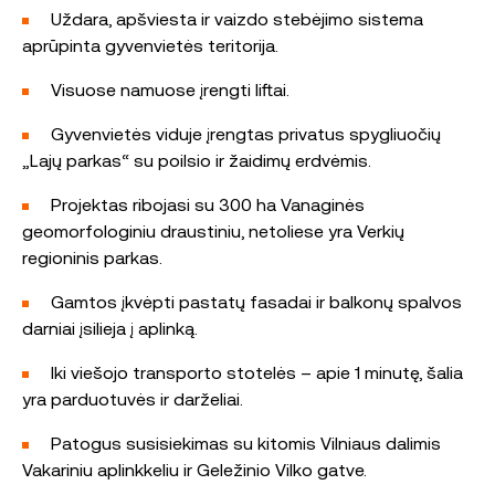
Uždara, apšviesta ir vaizdo stebėjimo sistema
aprūpinta gyvenvietės teritorija.
Visuose namuose įrengti liftai.
Gyvenvietės viduje įrengtas privatus spygliuočių
„Lajų parkas“ su poilsio ir žaidimų erdvėmis.
Projektas ribojasi su 300 ha Vanaginės
geomorfologiniu draustiniu, netoliese yra Verkių
regioninis parkas.
Gamtos įkvėpti pastatų fasadai ir balkonų spalvos
darniai įsilieja į aplinką.
Iki viešojo transporto stotelės – apie 1 minutę, šalia
yra parduotuvės ir darželiai.
Patogus susisiekimas su kitomis Vilniaus dalimis
Vakariniu aplinkkeliu ir Geležinio Vilko gatve.