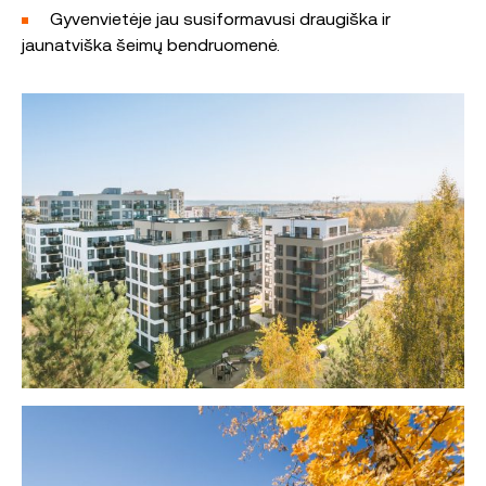
Gyvenvietėje jau susiformavusi draugiška ir
jaunatviška šeimų bendruomenė.