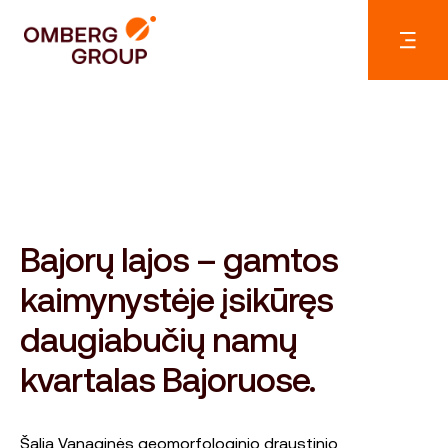
Bajorų lajos – gamtos
kaimynystėje įsikūręs
daugiabučių namų
kvartalas Bajoruose.
Šalia Vanaginės geomorfologinio draustinio