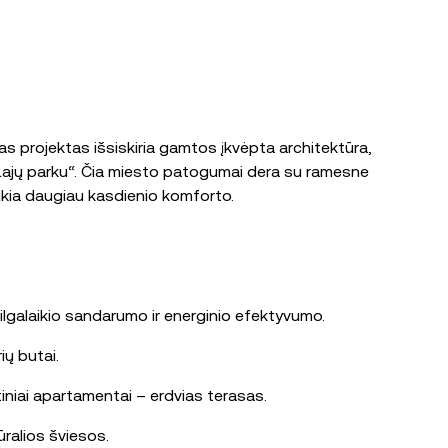
s projektas išsiskiria gamtos įkvėpta architektūra,
u „Lajų parku“. Čia miesto patogumai dera su ramesne
ikia daugiau kasdienio komforto.
ilgalaikio sandarumo ir energinio efektyvumo.
ių butai.
rtiniai apartamentai – erdvias terasas.
ūralios šviesos.