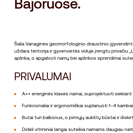
Bajoruose.
Šalia Vanaginės geomorfologinio draustinio įgyvendinta
uždara teritorija ir gyvenvietės viduje įrengtu privači
aplinka, o apgalvoti namų bei aplinkos sprendimai sute
PRIVALUMAI
A++ energinės klasės namai, suprojektuoti siekiant 
Funkcionaliai ir ergonomiškai suplanuoti 1–4 kambar
Butai turi balkonus, o pirmųjų aukštų būstai ir išski
Dideli vitrininiai langai suteikia namams daugiau nat