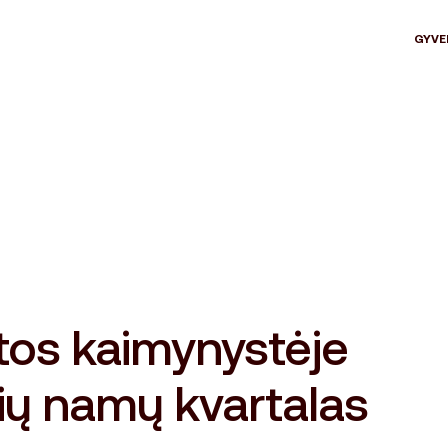
GYVE
tos kaimynystėje
ių namų kvartalas