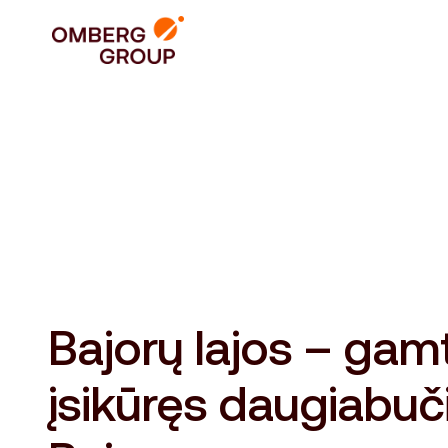
Bajorų lajos – gam
įsikūręs daugiabuč