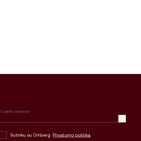
El. pašto adresas
*
Sutinku su Omberg
Privatumo politika
.