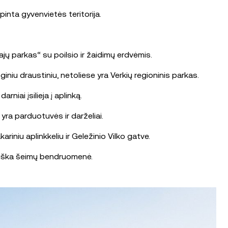
inta gyvenvietės teritorija.
jų parkas“ su poilsio ir žaidimų erdvėmis.
niu draustiniu, netoliese yra Verkių regioninis parkas.
niai įsilieja į aplinką.
 yra parduotuvės ir darželiai.
riniu aplinkkeliu ir Geležinio Vilko gatve.
tviška šeimų bendruomenė.