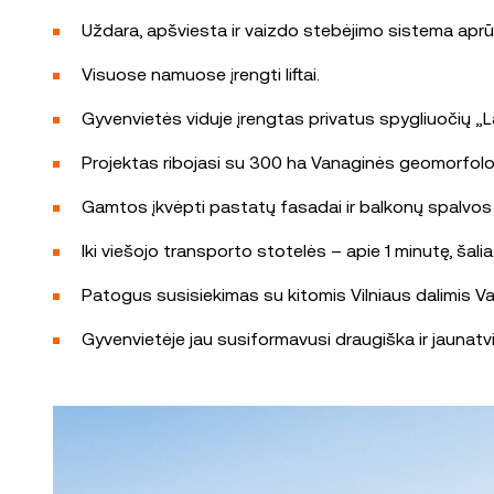
Uždara, apšviesta ir vaizdo stebėjimo sistema aprūp
Visuose namuose įrengti liftai.
Gyvenvietės viduje įrengtas privatus spygliuočių „La
Projektas ribojasi su 300 ha Vanaginės geomorfologi
Gamtos įkvėpti pastatų fasadai ir balkonų spalvos dar
Iki viešojo transporto stotelės – apie 1 minutę, šalia
Patogus susisiekimas su kitomis Vilniaus dalimis Vaka
Gyvenvietėje jau susiformavusi draugiška ir jauna