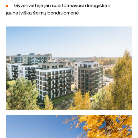
Gyvenvietėje jau susiformavusi draugiška ir
jaunatviška šeimų bendruomenė.