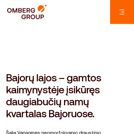
Bajorų lajos – gamtos
kaimynystėje įsikūręs
daugiabučių namų
kvartalas Bajoruose.
Šalia Vanaginės geomorfologinio draustinio