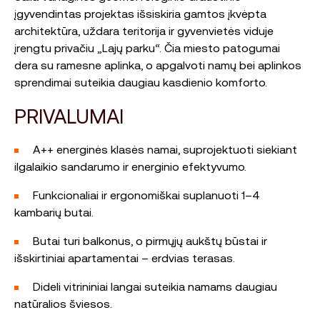
įgyvendintas projektas išsiskiria gamtos įkvėpta
architektūra, uždara teritorija ir gyvenvietės viduje
įrengtu privačiu „Lajų parku“. Čia miesto patogumai
dera su ramesne aplinka, o apgalvoti namų bei aplinkos
sprendimai suteikia daugiau kasdienio komforto.
PRIVALUMAI
A++ energinės klasės namai, suprojektuoti siekiant
ilgalaikio sandarumo ir energinio efektyvumo.
Funkcionaliai ir ergonomiškai suplanuoti 1–4
kambarių butai.
Butai turi balkonus, o pirmųjų aukštų būstai ir
išskirtiniai apartamentai – erdvias terasas.
Dideli vitrininiai langai suteikia namams daugiau
natūralios šviesos.