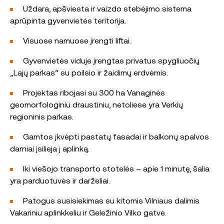
Uždara, apšviesta ir vaizdo stebėjimo sistema
aprūpinta gyvenvietės teritorija.
Visuose namuose įrengti liftai.
Gyvenvietės viduje įrengtas privatus spygliuočių
„Lajų parkas“ su poilsio ir žaidimų erdvėmis.
Projektas ribojasi su 300 ha Vanaginės
geomorfologiniu draustiniu, netoliese yra Verkių
regioninis parkas.
Gamtos įkvėpti pastatų fasadai ir balkonų spalvos
darniai įsilieja į aplinką.
Iki viešojo transporto stotelės – apie 1 minutę, šalia
yra parduotuvės ir darželiai.
Patogus susisiekimas su kitomis Vilniaus dalimis
Vakariniu aplinkkeliu ir Geležinio Vilko gatve.