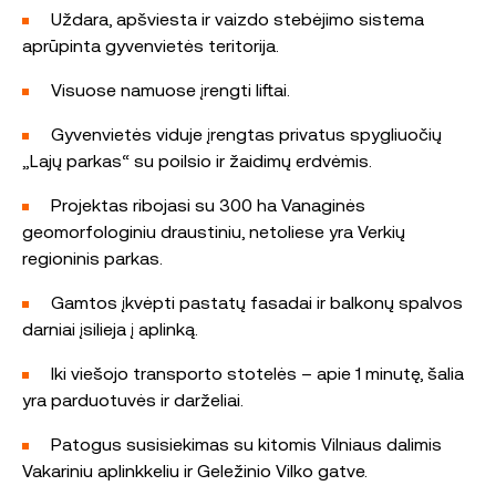
Uždara, apšviesta ir vaizdo stebėjimo sistema
aprūpinta gyvenvietės teritorija.
Visuose namuose įrengti liftai.
Gyvenvietės viduje įrengtas privatus spygliuočių
„Lajų parkas“ su poilsio ir žaidimų erdvėmis.
Projektas ribojasi su 300 ha Vanaginės
geomorfologiniu draustiniu, netoliese yra Verkių
regioninis parkas.
Gamtos įkvėpti pastatų fasadai ir balkonų spalvos
darniai įsilieja į aplinką.
Iki viešojo transporto stotelės – apie 1 minutę, šalia
yra parduotuvės ir darželiai.
Patogus susisiekimas su kitomis Vilniaus dalimis
Vakariniu aplinkkeliu ir Geležinio Vilko gatve.