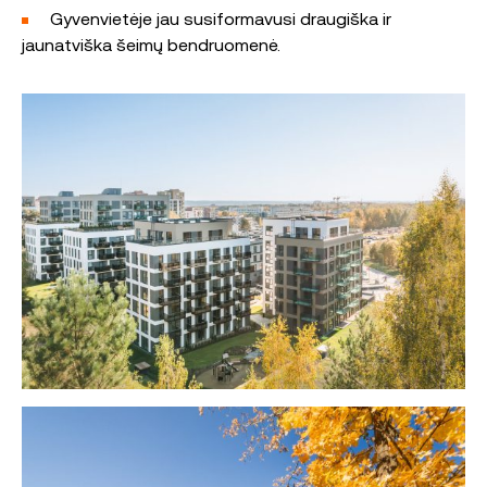
Gyvenvietėje jau susiformavusi draugiška ir
jaunatviška šeimų bendruomenė.