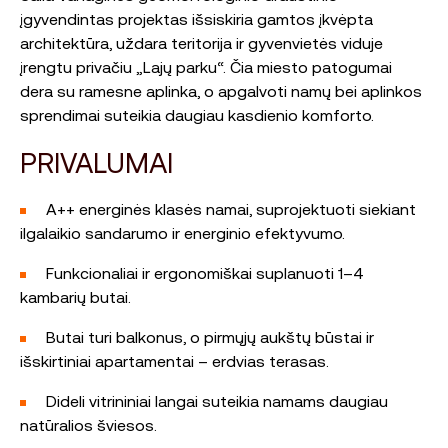
įgyvendintas projektas išsiskiria gamtos įkvėpta
architektūra, uždara teritorija ir gyvenvietės viduje
įrengtu privačiu „Lajų parku“. Čia miesto patogumai
dera su ramesne aplinka, o apgalvoti namų bei aplinkos
sprendimai suteikia daugiau kasdienio komforto.
PRIVALUMAI
A++ energinės klasės namai, suprojektuoti siekiant
ilgalaikio sandarumo ir energinio efektyvumo.
Funkcionaliai ir ergonomiškai suplanuoti 1–4
kambarių butai.
Butai turi balkonus, o pirmųjų aukštų būstai ir
išskirtiniai apartamentai – erdvias terasas.
Dideli vitrininiai langai suteikia namams daugiau
natūralios šviesos.