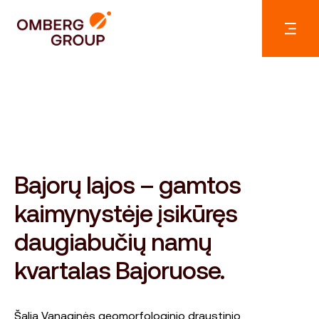
Bajorų lajos – gamtos
kaimynystėje įsikūręs
daugiabučių namų
kvartalas Bajoruose.
Šalia Vanaginės geomorfologinio draustinio