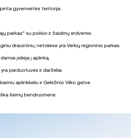
inta gyvenvietės teritorija.
jų parkas“ su poilsio ir žaidimų erdvėmis.
niu draustiniu, netoliese yra Verkių regioninis parkas.
niai įsilieja į aplinką.
 yra parduotuvės ir darželiai.
riniu aplinkkeliu ir Geležinio Vilko gatve.
tviška šeimų bendruomenė.