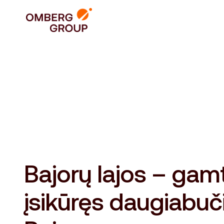
Bajorų lajos – gam
įsikūręs daugiabuč