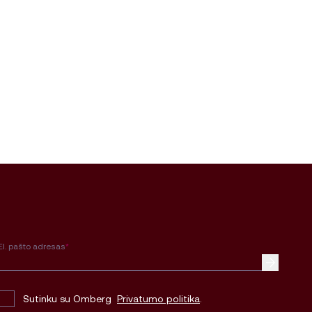
El. pašto adresas
*
Sutinku su Omberg
Privatumo politika
.