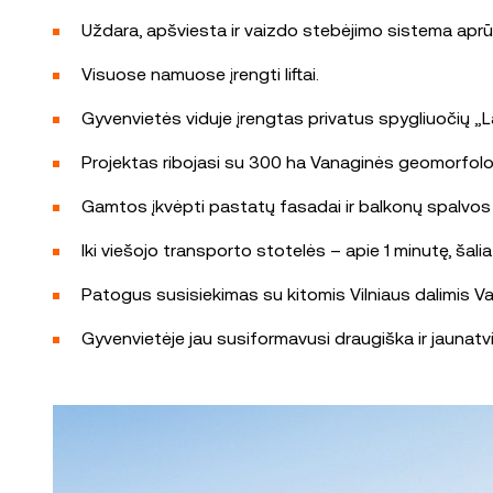
Uždara, apšviesta ir vaizdo stebėjimo sistema aprūp
Visuose namuose įrengti liftai.
Gyvenvietės viduje įrengtas privatus spygliuočių „La
Projektas ribojasi su 300 ha Vanaginės geomorfologi
Gamtos įkvėpti pastatų fasadai ir balkonų spalvos dar
Iki viešojo transporto stotelės – apie 1 minutę, šalia
Patogus susisiekimas su kitomis Vilniaus dalimis Vaka
Gyvenvietėje jau susiformavusi draugiška ir jauna