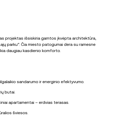
s projektas išsiskiria gamtos įkvėpta architektūra,
u „Lajų parku“. Čia miesto patogumai dera su ramesne
ikia daugiau kasdienio komforto.
ilgalaikio sandarumo ir energinio efektyvumo.
ių butai.
rtiniai apartamentai – erdvias terasas.
ūralios šviesos.