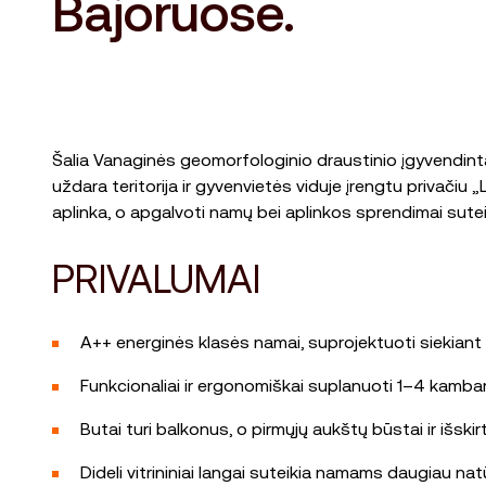
Bajoruose.
Šalia Vanaginės geomorfologinio draustinio įgyvendinta
uždara teritorija ir gyvenvietės viduje įrengtu privači
aplinka, o apgalvoti namų bei aplinkos sprendimai sute
PRIVALUMAI
A++ energinės klasės namai, suprojektuoti siekiant 
Funkcionaliai ir ergonomiškai suplanuoti 1–4 kambar
Butai turi balkonus, o pirmųjų aukštų būstai ir išski
Dideli vitrininiai langai suteikia namams daugiau nat