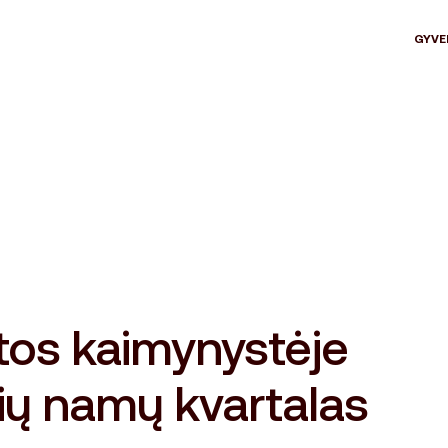
GYVE
tos kaimynystėje
ių namų kvartalas