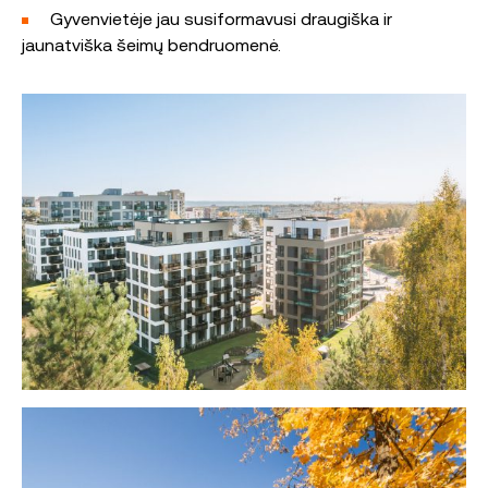
Gyvenvietėje jau susiformavusi draugiška ir
jaunatviška šeimų bendruomenė.