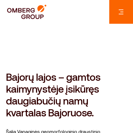
Bajorų lajos – gamtos
kaimynystėje įsikūręs
daugiabučių namų
kvartalas Bajoruose.
Šalia Vanaginės geomorfologinio draustinio