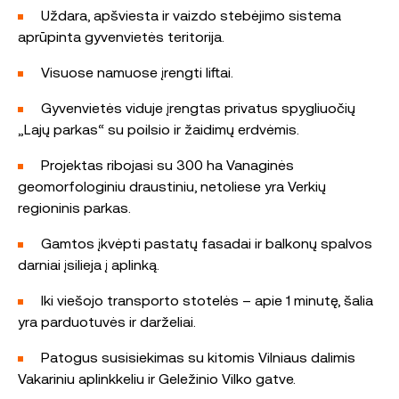
Uždara, apšviesta ir vaizdo stebėjimo sistema
aprūpinta gyvenvietės teritorija.
Visuose namuose įrengti liftai.
Gyvenvietės viduje įrengtas privatus spygliuočių
„Lajų parkas“ su poilsio ir žaidimų erdvėmis.
Projektas ribojasi su 300 ha Vanaginės
geomorfologiniu draustiniu, netoliese yra Verkių
regioninis parkas.
Gamtos įkvėpti pastatų fasadai ir balkonų spalvos
darniai įsilieja į aplinką.
Iki viešojo transporto stotelės – apie 1 minutę, šalia
yra parduotuvės ir darželiai.
Patogus susisiekimas su kitomis Vilniaus dalimis
Vakariniu aplinkkeliu ir Geležinio Vilko gatve.