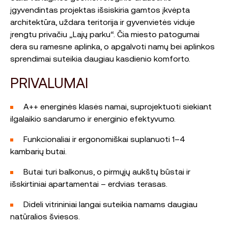
įgyvendintas projektas išsiskiria gamtos įkvėpta
architektūra, uždara teritorija ir gyvenvietės viduje
įrengtu privačiu „Lajų parku“. Čia miesto patogumai
dera su ramesne aplinka, o apgalvoti namų bei aplinkos
sprendimai suteikia daugiau kasdienio komforto.
PRIVALUMAI
A++ energinės klasės namai, suprojektuoti siekiant
ilgalaikio sandarumo ir energinio efektyvumo.
Funkcionaliai ir ergonomiškai suplanuoti 1–4
kambarių butai.
Butai turi balkonus, o pirmųjų aukštų būstai ir
išskirtiniai apartamentai – erdvias terasas.
Dideli vitrininiai langai suteikia namams daugiau
natūralios šviesos.