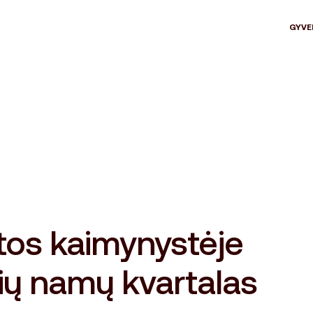
GYVE
tos kaimynystėje
ių namų kvartalas