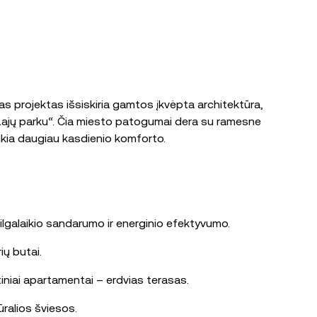
s projektas išsiskiria gamtos įkvėpta architektūra,
u „Lajų parku“. Čia miesto patogumai dera su ramesne
ikia daugiau kasdienio komforto.
ilgalaikio sandarumo ir energinio efektyvumo.
ių butai.
rtiniai apartamentai – erdvias terasas.
ūralios šviesos.