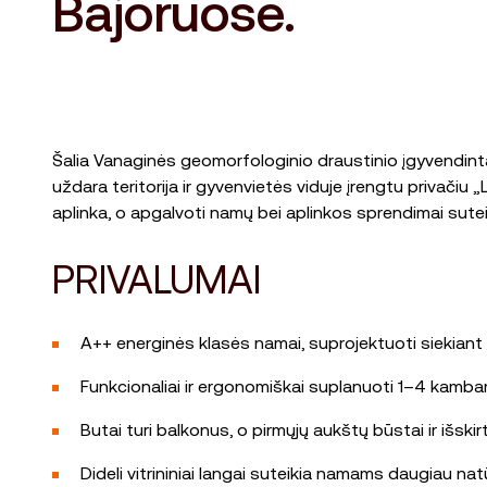
Bajoruose.
Šalia Vanaginės geomorfologinio draustinio įgyvendinta
uždara teritorija ir gyvenvietės viduje įrengtu privači
aplinka, o apgalvoti namų bei aplinkos sprendimai sute
PRIVALUMAI
A++ energinės klasės namai, suprojektuoti siekiant 
Funkcionaliai ir ergonomiškai suplanuoti 1–4 kambar
Butai turi balkonus, o pirmųjų aukštų būstai ir išski
Dideli vitrininiai langai suteikia namams daugiau nat