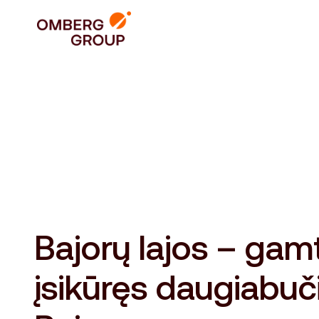
Bajorų lajos – gam
įsikūręs daugiabuč