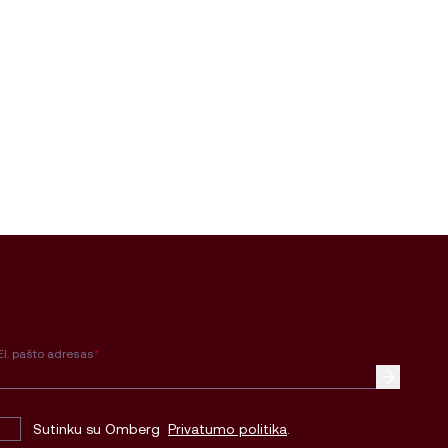
El. pašto adresas
*
Sutinku su Omberg
Privatumo politika
.