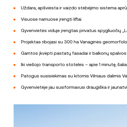
Uždara, apšviesta ir vaizdo stebėjimo sistema aprūp
Visuose namuose įrengti liftai.
Gyvenvietės viduje įrengtas privatus spygliuočių „La
Projektas ribojasi su 300 ha Vanaginės geomorfologi
Gamtos įkvėpti pastatų fasadai ir balkonų spalvos dar
Iki viešojo transporto stotelės – apie 1 minutę, šalia
Patogus susisiekimas su kitomis Vilniaus dalimis Vaka
Gyvenvietėje jau susiformavusi draugiška ir jauna