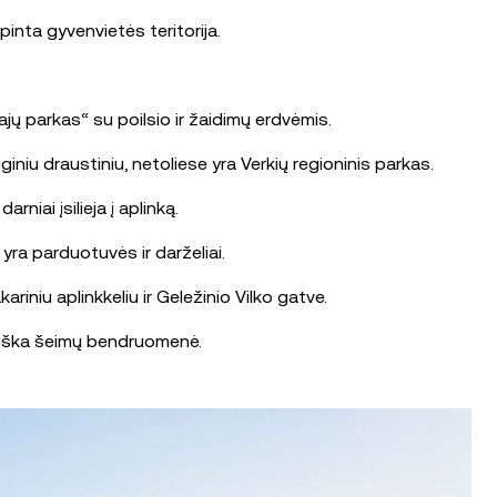
inta gyvenvietės teritorija.
jų parkas“ su poilsio ir žaidimų erdvėmis.
niu draustiniu, netoliese yra Verkių regioninis parkas.
niai įsilieja į aplinką.
 yra parduotuvės ir darželiai.
riniu aplinkkeliu ir Geležinio Vilko gatve.
tviška šeimų bendruomenė.