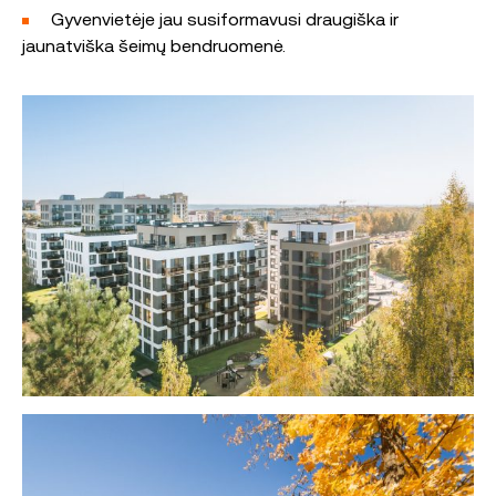
Gyvenvietėje jau susiformavusi draugiška ir
jaunatviška šeimų bendruomenė.