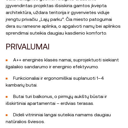
įgyvendintas projektas išsiskiria gamtos įkvėpta
architektūra, uždara teritorija ir gyvenvietės viduje
įrengtu privačiu „Lajų parku“. Čia miesto patogumai
dera su ramesne aplinka, o apgalvoti namų bei aplinkos
sprendimai suteikia daugiau kasdienio komforto.
PRIVALUMAI
A++ energinės klasės namai, suprojektuoti siekiant
ilgalaikio sandarumo ir energinio efektyvumo.
Funkcionaliai ir ergonomiškai suplanuoti 1–4
kambarių butai.
Butai turi balkonus, o pirmųjų aukštų būstai ir
išskirtiniai apartamentai – erdvias terasas.
Dideli vitrininiai langai suteikia namams daugiau
natūralios šviesos.