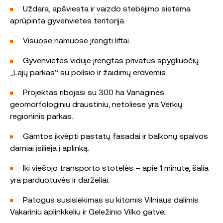
Uždara, apšviesta ir vaizdo stebėjimo sistema
aprūpinta gyvenvietės teritorija.
Visuose namuose įrengti liftai.
Gyvenvietės viduje įrengtas privatus spygliuočių
„Lajų parkas“ su poilsio ir žaidimų erdvėmis.
Projektas ribojasi su 300 ha Vanaginės
geomorfologiniu draustiniu, netoliese yra Verkių
regioninis parkas.
Gamtos įkvėpti pastatų fasadai ir balkonų spalvos
darniai įsilieja į aplinką.
Iki viešojo transporto stotelės – apie 1 minutę, šalia
yra parduotuvės ir darželiai.
Patogus susisiekimas su kitomis Vilniaus dalimis
Vakariniu aplinkkeliu ir Geležinio Vilko gatve.