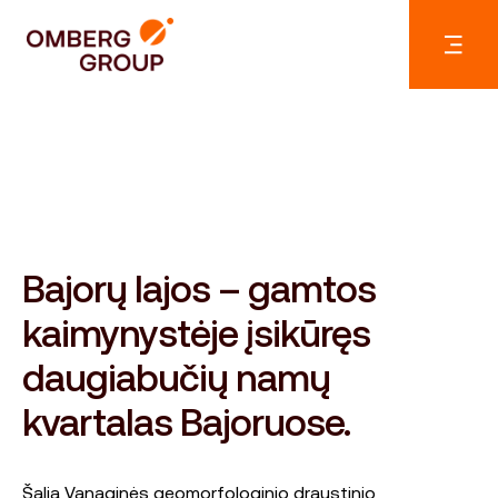
Bajorų lajos – gamtos
kaimynystėje įsikūręs
daugiabučių namų
kvartalas Bajoruose.
Šalia Vanaginės geomorfologinio draustinio