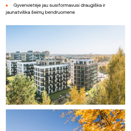
Gyvenvietėje jau susiformavusi draugiška ir
jaunatviška šeimų bendruomenė.