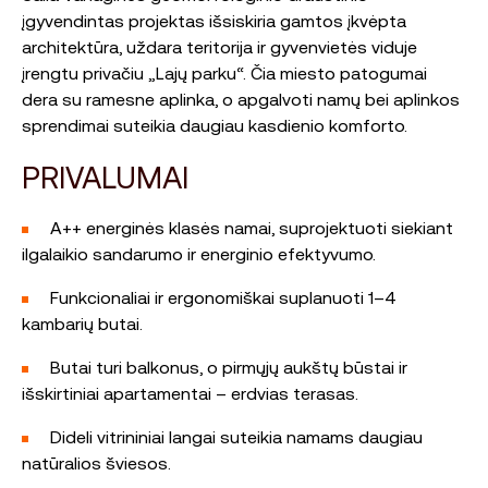
įgyvendintas projektas išsiskiria gamtos įkvėpta
architektūra, uždara teritorija ir gyvenvietės viduje
įrengtu privačiu „Lajų parku“. Čia miesto patogumai
dera su ramesne aplinka, o apgalvoti namų bei aplinkos
sprendimai suteikia daugiau kasdienio komforto.
PRIVALUMAI
A++ energinės klasės namai, suprojektuoti siekiant
ilgalaikio sandarumo ir energinio efektyvumo.
Funkcionaliai ir ergonomiškai suplanuoti 1–4
kambarių butai.
Butai turi balkonus, o pirmųjų aukštų būstai ir
išskirtiniai apartamentai – erdvias terasas.
Dideli vitrininiai langai suteikia namams daugiau
natūralios šviesos.