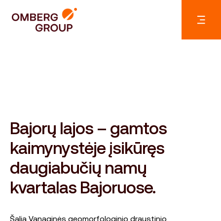
Bajorų lajos – gamtos
kaimynystėje įsikūręs
daugiabučių namų
kvartalas Bajoruose.
Šalia Vanaginės geomorfologinio draustinio