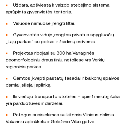
Uždara, apšviesta ir vaizdo stebėjimo sistema
aprūpinta gyvenvietės teritorija.
Visuose namuose įrengti liftai.
Gyvenvietės viduje įrengtas privatus spygliuočių
„Lajų parkas“ su poilsio ir žaidimų erdvėmis.
Projektas ribojasi su 300 ha Vanaginės
geomorfologiniu draustiniu, netoliese yra Verkių
regioninis parkas.
Gamtos įkvėpti pastatų fasadai ir balkonų spalvos
darniai įsilieja į aplinką.
Iki viešojo transporto stotelės – apie 1 minutę, šalia
yra parduotuvės ir darželiai.
Patogus susisiekimas su kitomis Vilniaus dalimis
Vakariniu aplinkkeliu ir Geležinio Vilko gatve.