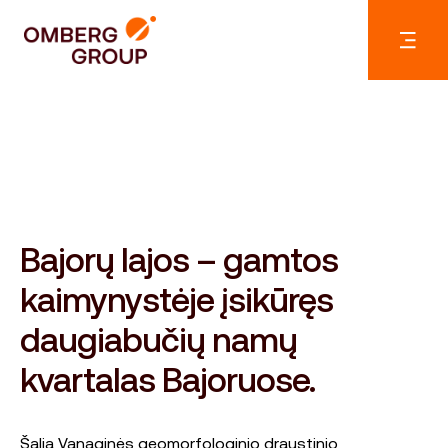
Bajorų lajos – gamtos
kaimynystėje įsikūręs
daugiabučių namų
kvartalas Bajoruose.
Šalia Vanaginės geomorfologinio draustinio