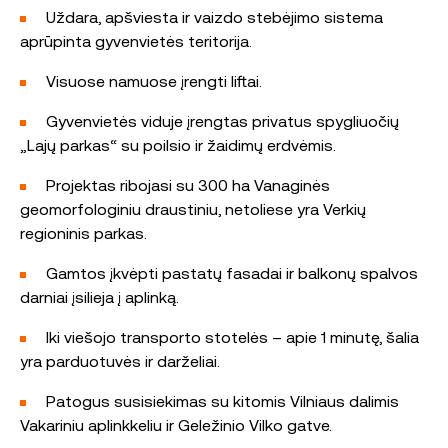
Uždara, apšviesta ir vaizdo stebėjimo sistema
aprūpinta gyvenvietės teritorija.
Visuose namuose įrengti liftai.
Gyvenvietės viduje įrengtas privatus spygliuočių
„Lajų parkas“ su poilsio ir žaidimų erdvėmis.
Projektas ribojasi su 300 ha Vanaginės
geomorfologiniu draustiniu, netoliese yra Verkių
regioninis parkas.
Gamtos įkvėpti pastatų fasadai ir balkonų spalvos
darniai įsilieja į aplinką.
Iki viešojo transporto stotelės – apie 1 minutę, šalia
yra parduotuvės ir darželiai.
Patogus susisiekimas su kitomis Vilniaus dalimis
Vakariniu aplinkkeliu ir Geležinio Vilko gatve.