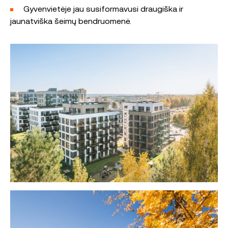
Gyvenvietėje jau susiformavusi draugiška ir
jaunatviška šeimų bendruomenė.