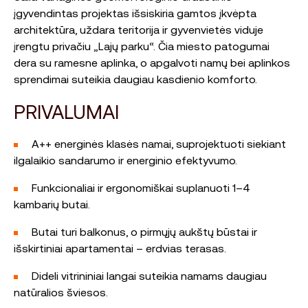
įgyvendintas projektas išsiskiria gamtos įkvėpta
architektūra, uždara teritorija ir gyvenvietės viduje
įrengtu privačiu „Lajų parku“. Čia miesto patogumai
dera su ramesne aplinka, o apgalvoti namų bei aplinkos
sprendimai suteikia daugiau kasdienio komforto.
PRIVALUMAI
A++ energinės klasės namai, suprojektuoti siekiant
ilgalaikio sandarumo ir energinio efektyvumo.
Funkcionaliai ir ergonomiškai suplanuoti 1–4
kambarių butai.
Butai turi balkonus, o pirmųjų aukštų būstai ir
išskirtiniai apartamentai – erdvias terasas.
Dideli vitrininiai langai suteikia namams daugiau
natūralios šviesos.