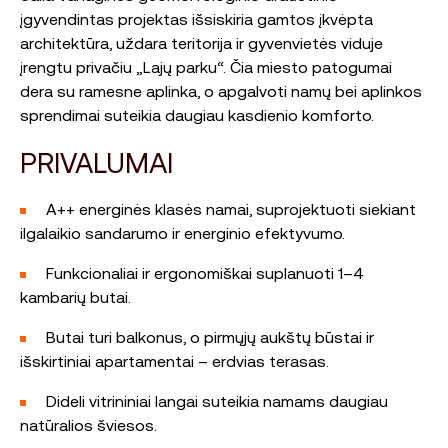
įgyvendintas projektas išsiskiria gamtos įkvėpta
architektūra, uždara teritorija ir gyvenvietės viduje
įrengtu privačiu „Lajų parku“. Čia miesto patogumai
dera su ramesne aplinka, o apgalvoti namų bei aplinkos
sprendimai suteikia daugiau kasdienio komforto.
PRIVALUMAI
A++ energinės klasės namai, suprojektuoti siekiant
ilgalaikio sandarumo ir energinio efektyvumo.
Funkcionaliai ir ergonomiškai suplanuoti 1–4
kambarių butai.
Butai turi balkonus, o pirmųjų aukštų būstai ir
išskirtiniai apartamentai – erdvias terasas.
Dideli vitrininiai langai suteikia namams daugiau
natūralios šviesos.