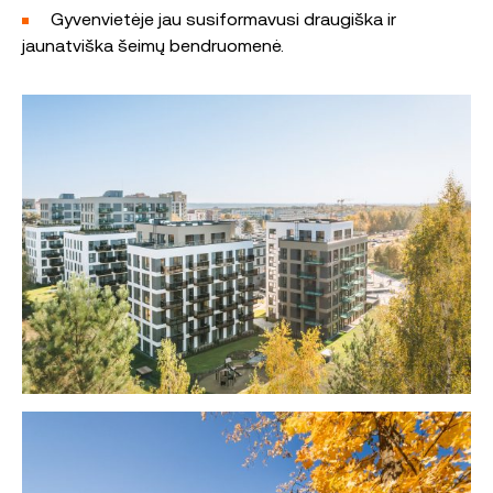
Gyvenvietėje jau susiformavusi draugiška ir
jaunatviška šeimų bendruomenė.