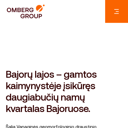
Bajorų lajos – gamtos
kaimynystėje įsikūręs
daugiabučių namų
kvartalas Bajoruose.
Šalia Vanaginės geomorfologinio draustinio