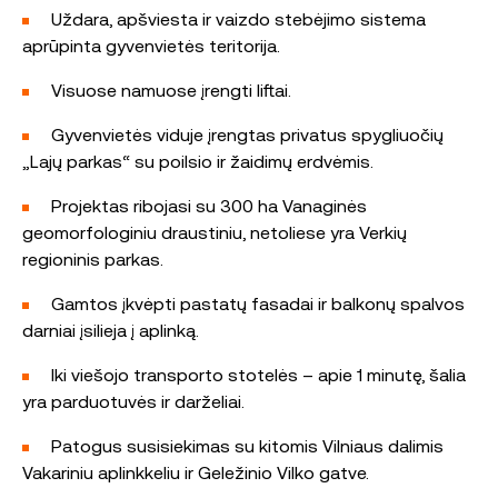
Uždara, apšviesta ir vaizdo stebėjimo sistema
aprūpinta gyvenvietės teritorija.
Visuose namuose įrengti liftai.
Gyvenvietės viduje įrengtas privatus spygliuočių
„Lajų parkas“ su poilsio ir žaidimų erdvėmis.
Projektas ribojasi su 300 ha Vanaginės
geomorfologiniu draustiniu, netoliese yra Verkių
regioninis parkas.
Gamtos įkvėpti pastatų fasadai ir balkonų spalvos
darniai įsilieja į aplinką.
Iki viešojo transporto stotelės – apie 1 minutę, šalia
yra parduotuvės ir darželiai.
Patogus susisiekimas su kitomis Vilniaus dalimis
Vakariniu aplinkkeliu ir Geležinio Vilko gatve.