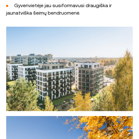
Gyvenvietėje jau susiformavusi draugiška ir
jaunatviška šeimų bendruomenė.