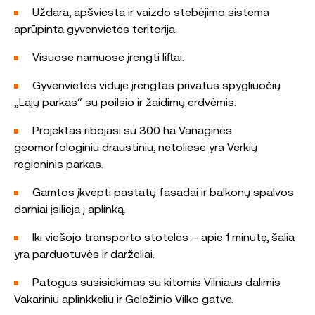
Uždara, apšviesta ir vaizdo stebėjimo sistema
aprūpinta gyvenvietės teritorija.
Visuose namuose įrengti liftai.
Gyvenvietės viduje įrengtas privatus spygliuočių
„Lajų parkas“ su poilsio ir žaidimų erdvėmis.
Projektas ribojasi su 300 ha Vanaginės
geomorfologiniu draustiniu, netoliese yra Verkių
regioninis parkas.
Gamtos įkvėpti pastatų fasadai ir balkonų spalvos
darniai įsilieja į aplinką.
Iki viešojo transporto stotelės – apie 1 minutę, šalia
yra parduotuvės ir darželiai.
Patogus susisiekimas su kitomis Vilniaus dalimis
Vakariniu aplinkkeliu ir Geležinio Vilko gatve.