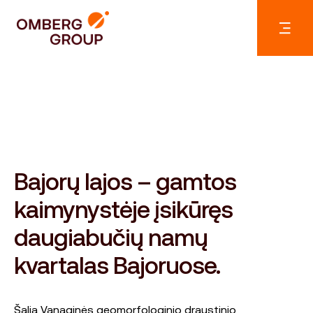
Bajorų lajos – gamtos
kaimynystėje įsikūręs
daugiabučių namų
kvartalas Bajoruose.
Šalia Vanaginės geomorfologinio draustinio