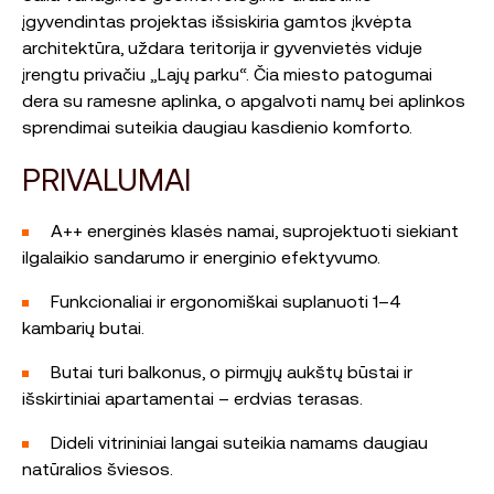
įgyvendintas projektas išsiskiria gamtos įkvėpta
architektūra, uždara teritorija ir gyvenvietės viduje
įrengtu privačiu „Lajų parku“. Čia miesto patogumai
dera su ramesne aplinka, o apgalvoti namų bei aplinkos
sprendimai suteikia daugiau kasdienio komforto.
PRIVALUMAI
A++ energinės klasės namai, suprojektuoti siekiant
ilgalaikio sandarumo ir energinio efektyvumo.
Funkcionaliai ir ergonomiškai suplanuoti 1–4
kambarių butai.
Butai turi balkonus, o pirmųjų aukštų būstai ir
išskirtiniai apartamentai – erdvias terasas.
Dideli vitrininiai langai suteikia namams daugiau
natūralios šviesos.