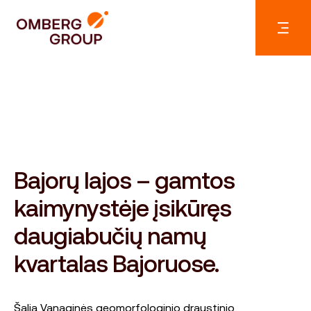
Bajorų lajos – gamtos
kaimynystėje įsikūręs
daugiabučių namų
kvartalas Bajoruose.
Šalia Vanaginės geomorfologinio draustinio