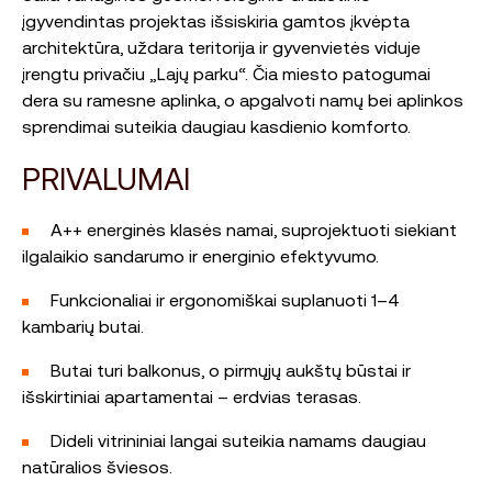
įgyvendintas projektas išsiskiria gamtos įkvėpta
architektūra, uždara teritorija ir gyvenvietės viduje
įrengtu privačiu „Lajų parku“. Čia miesto patogumai
dera su ramesne aplinka, o apgalvoti namų bei aplinkos
sprendimai suteikia daugiau kasdienio komforto.
PRIVALUMAI
A++ energinės klasės namai, suprojektuoti siekiant
ilgalaikio sandarumo ir energinio efektyvumo.
Funkcionaliai ir ergonomiškai suplanuoti 1–4
kambarių butai.
Butai turi balkonus, o pirmųjų aukštų būstai ir
išskirtiniai apartamentai – erdvias terasas.
Dideli vitrininiai langai suteikia namams daugiau
natūralios šviesos.