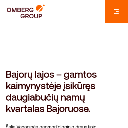
Bajorų lajos – gamtos
kaimynystėje įsikūręs
daugiabučių namų
kvartalas Bajoruose.
Šalia Vanaginės geomorfologinio draustinio