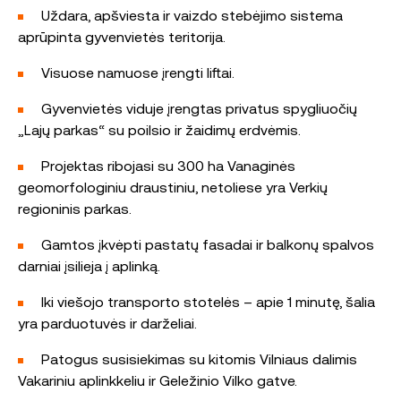
Uždara, apšviesta ir vaizdo stebėjimo sistema
aprūpinta gyvenvietės teritorija.
Visuose namuose įrengti liftai.
Gyvenvietės viduje įrengtas privatus spygliuočių
„Lajų parkas“ su poilsio ir žaidimų erdvėmis.
Projektas ribojasi su 300 ha Vanaginės
geomorfologiniu draustiniu, netoliese yra Verkių
regioninis parkas.
Gamtos įkvėpti pastatų fasadai ir balkonų spalvos
darniai įsilieja į aplinką.
Iki viešojo transporto stotelės – apie 1 minutę, šalia
yra parduotuvės ir darželiai.
Patogus susisiekimas su kitomis Vilniaus dalimis
Vakariniu aplinkkeliu ir Geležinio Vilko gatve.