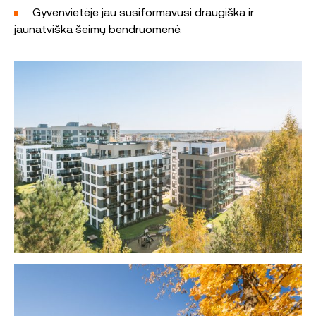
Gyvenvietėje jau susiformavusi draugiška ir
jaunatviška šeimų bendruomenė.