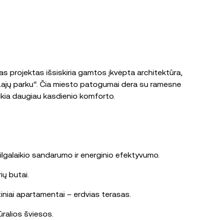
s projektas išsiskiria gamtos įkvėpta architektūra,
u „Lajų parku“. Čia miesto patogumai dera su ramesne
ikia daugiau kasdienio komforto.
ilgalaikio sandarumo ir energinio efektyvumo.
ių butai.
rtiniai apartamentai – erdvias terasas.
ūralios šviesos.