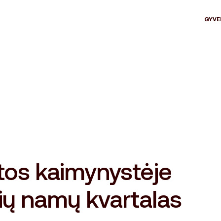
GYVE
tos kaimynystėje
ių namų kvartalas