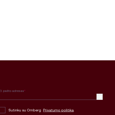
El. pašto adresas
*
Sutinku su Omberg
Privatumo politika
.