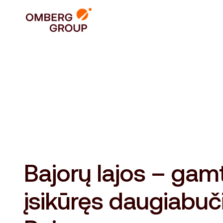
Bajorų lajos – gam
įsikūręs daugiabuč