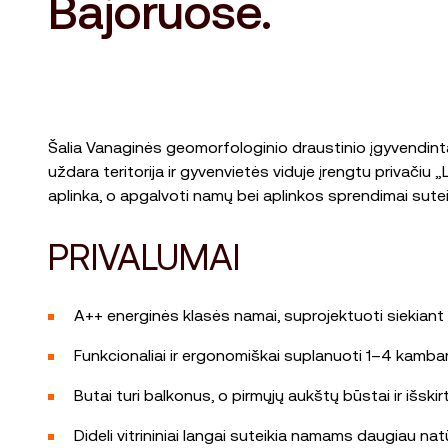
Bajoruose.
Šalia Vanaginės geomorfologinio draustinio įgyvendinta
uždara teritorija ir gyvenvietės viduje įrengtu privači
aplinka, o apgalvoti namų bei aplinkos sprendimai sute
PRIVALUMAI
A++ energinės klasės namai, suprojektuoti siekiant 
Funkcionaliai ir ergonomiškai suplanuoti 1–4 kambar
Butai turi balkonus, o pirmųjų aukštų būstai ir išski
Dideli vitrininiai langai suteikia namams daugiau nat