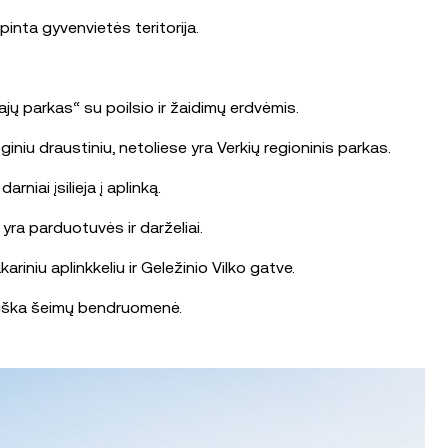
inta gyvenvietės teritorija.
jų parkas“ su poilsio ir žaidimų erdvėmis.
niu draustiniu, netoliese yra Verkių regioninis parkas.
niai įsilieja į aplinką.
 yra parduotuvės ir darželiai.
riniu aplinkkeliu ir Geležinio Vilko gatve.
tviška šeimų bendruomenė.