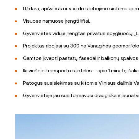
Uždara, apšviesta ir vaizdo stebėjimo sistema aprūp
Visuose namuose įrengti liftai.
Gyvenvietės viduje įrengtas privatus spygliuočių „La
Projektas ribojasi su 300 ha Vanaginės geomorfologi
Gamtos įkvėpti pastatų fasadai ir balkonų spalvos dar
Iki viešojo transporto stotelės – apie 1 minutę, šalia
Patogus susisiekimas su kitomis Vilniaus dalimis Vaka
Gyvenvietėje jau susiformavusi draugiška ir jauna