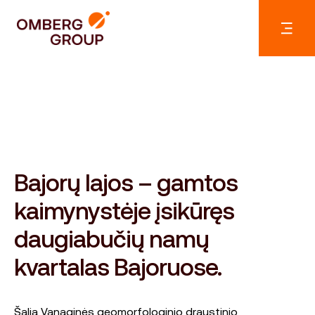
Bajorų lajos – gamtos
kaimynystėje įsikūręs
daugiabučių namų
kvartalas Bajoruose.
Šalia Vanaginės geomorfologinio draustinio