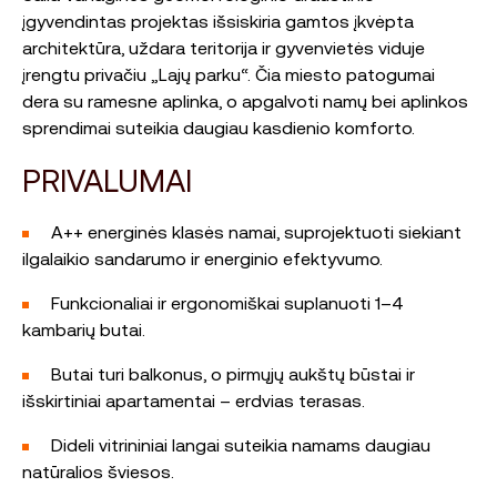
įgyvendintas projektas išsiskiria gamtos įkvėpta
architektūra, uždara teritorija ir gyvenvietės viduje
įrengtu privačiu „Lajų parku“. Čia miesto patogumai
dera su ramesne aplinka, o apgalvoti namų bei aplinkos
sprendimai suteikia daugiau kasdienio komforto.
PRIVALUMAI
A++ energinės klasės namai, suprojektuoti siekiant
ilgalaikio sandarumo ir energinio efektyvumo.
Funkcionaliai ir ergonomiškai suplanuoti 1–4
kambarių butai.
Butai turi balkonus, o pirmųjų aukštų būstai ir
išskirtiniai apartamentai – erdvias terasas.
Dideli vitrininiai langai suteikia namams daugiau
natūralios šviesos.