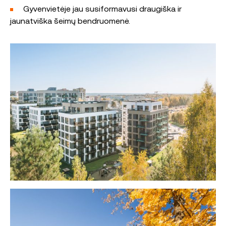
Gyvenvietėje jau susiformavusi draugiška ir
jaunatviška šeimų bendruomenė.