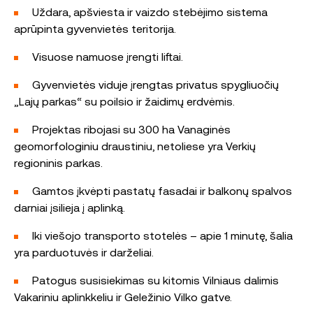
Uždara, apšviesta ir vaizdo stebėjimo sistema
aprūpinta gyvenvietės teritorija.
Visuose namuose įrengti liftai.
Gyvenvietės viduje įrengtas privatus spygliuočių
„Lajų parkas“ su poilsio ir žaidimų erdvėmis.
Projektas ribojasi su 300 ha Vanaginės
geomorfologiniu draustiniu, netoliese yra Verkių
regioninis parkas.
Gamtos įkvėpti pastatų fasadai ir balkonų spalvos
darniai įsilieja į aplinką.
Iki viešojo transporto stotelės – apie 1 minutę, šalia
yra parduotuvės ir darželiai.
Patogus susisiekimas su kitomis Vilniaus dalimis
Vakariniu aplinkkeliu ir Geležinio Vilko gatve.