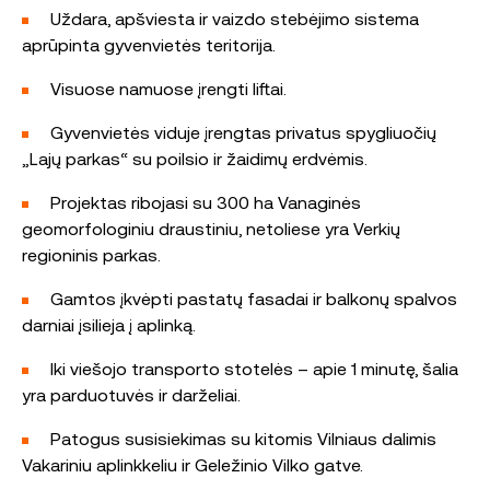
Uždara, apšviesta ir vaizdo stebėjimo sistema
aprūpinta gyvenvietės teritorija.
Visuose namuose įrengti liftai.
Gyvenvietės viduje įrengtas privatus spygliuočių
„Lajų parkas“ su poilsio ir žaidimų erdvėmis.
Projektas ribojasi su 300 ha Vanaginės
geomorfologiniu draustiniu, netoliese yra Verkių
regioninis parkas.
Gamtos įkvėpti pastatų fasadai ir balkonų spalvos
darniai įsilieja į aplinką.
Iki viešojo transporto stotelės – apie 1 minutę, šalia
yra parduotuvės ir darželiai.
Patogus susisiekimas su kitomis Vilniaus dalimis
Vakariniu aplinkkeliu ir Geležinio Vilko gatve.