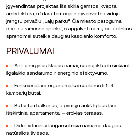
įgyvendintas projektas išsiskiria gamtos įkvėpta
architektūra, uždara teritorija ir gyvenvietės viduje
įrengtu privačiu „Lajų parku“. Čia miesto patogumai
dera su ramesne aplinka, o apgalvoti namų bei aplinkos
sprendimai suteikia daugiau kasdienio komforto.
PRIVALUMAI
A++ energinės klasės namai, suprojektuoti siekiant
ilgalaikio sandarumo ir energinio efektyvumo.
Funkcionaliai ir ergonomiškai suplanuoti 1–4
kambarių butai.
Butai turi balkonus, o pirmųjų aukštų būstai ir
išskirtiniai apartamentai – erdvias terasas.
Dideli vitrininiai langai suteikia namams daugiau
natūralios šviesos.