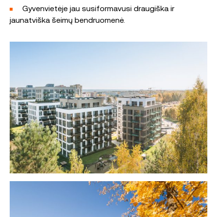
Gyvenvietėje jau susiformavusi draugiška ir
jaunatviška šeimų bendruomenė.