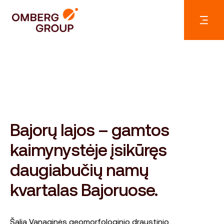
Bajorų lajos – gamtos
kaimynystėje įsikūręs
daugiabučių namų
kvartalas Bajoruose.
Šalia Vanaginės geomorfologinio draustinio