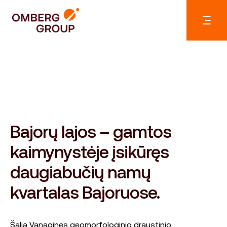
Bajorų lajos – gamtos
kaimynystėje įsikūręs
daugiabučių namų
kvartalas Bajoruose.
Šalia Vanaginės geomorfologinio draustinio