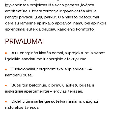
įgyvendintas projektas išsiskiria gamtos įkvėpta
architektūra, uždara teritorija ir gyvenvietės viduje
įrengtu privačiu „Lajų parku“. Čia miesto patogumai
dera su ramesne aplinka, o apgalvoti namų bei aplinkos
sprendimai suteikia daugiau kasdienio komforto.
PRIVALUMAI
A++ energinės klasės namai, suprojektuoti siekiant
ilgalaikio sandarumo ir energinio efektyvumo.
Funkcionaliai ir ergonomiškai suplanuoti 1–4
kambarių butai.
Butai turi balkonus, o pirmųjų aukštų būstai ir
išskirtiniai apartamentai – erdvias terasas.
Dideli vitrininiai langai suteikia namams daugiau
natūralios šviesos.