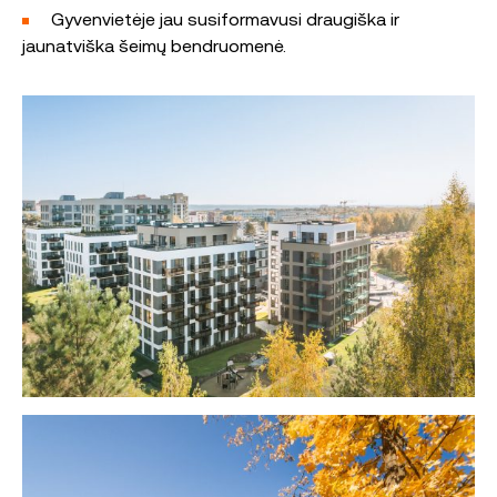
Gyvenvietėje jau susiformavusi draugiška ir
jaunatviška šeimų bendruomenė.