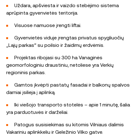
Uždara, apšviesta ir vaizdo stebėjimo sistema
aprūpinta gyvenvietės teritorija.
Visuose namuose įrengti liftai.
Gyvenvietės viduje įrengtas privatus spygliuočių
„Lajų parkas“ su poilsio ir žaidimų erdvėmis.
Projektas ribojasi su 300 ha Vanaginės
geomorfologiniu draustiniu, netoliese yra Verkių
regioninis parkas.
Gamtos įkvėpti pastatų fasadai ir balkonų spalvos
darniai įsilieja į aplinką.
Iki viešojo transporto stotelės – apie 1 minutę, šalia
yra parduotuvės ir darželiai.
Patogus susisiekimas su kitomis Vilniaus dalimis
Vakariniu aplinkkeliu ir Geležinio Vilko gatve.