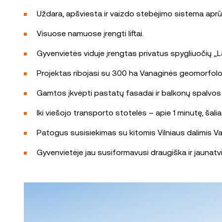
Uždara, apšviesta ir vaizdo stebėjimo sistema aprūp
Visuose namuose įrengti liftai.
Gyvenvietės viduje įrengtas privatus spygliuočių „La
Projektas ribojasi su 300 ha Vanaginės geomorfologi
Gamtos įkvėpti pastatų fasadai ir balkonų spalvos dar
Iki viešojo transporto stotelės – apie 1 minutę, šalia
Patogus susisiekimas su kitomis Vilniaus dalimis Vaka
Gyvenvietėje jau susiformavusi draugiška ir jauna