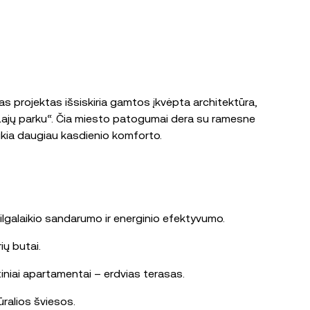
s projektas išsiskiria gamtos įkvėpta architektūra,
u „Lajų parku“. Čia miesto patogumai dera su ramesne
ikia daugiau kasdienio komforto.
ilgalaikio sandarumo ir energinio efektyvumo.
ių butai.
rtiniai apartamentai – erdvias terasas.
ūralios šviesos.