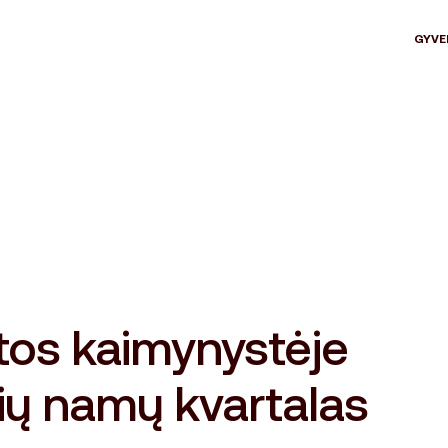
GYVE
tos kaimynystėje
ių namų kvartalas