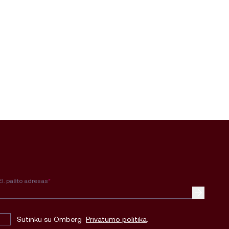
El. pašto adresas
*
Sutinku su Omberg
Privatumo politika
.