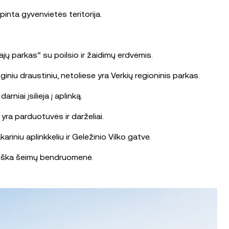
inta gyvenvietės teritorija.
jų parkas“ su poilsio ir žaidimų erdvėmis.
niu draustiniu, netoliese yra Verkių regioninis parkas.
niai įsilieja į aplinką.
 yra parduotuvės ir darželiai.
riniu aplinkkeliu ir Geležinio Vilko gatve.
tviška šeimų bendruomenė.