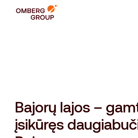
Bajorų lajos – gam
įsikūręs daugiabuč