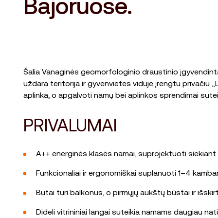
Bajoruose.
Šalia Vanaginės geomorfologinio draustinio įgyvendinta
uždara teritorija ir gyvenvietės viduje įrengtu privači
aplinka, o apgalvoti namų bei aplinkos sprendimai sute
PRIVALUMAI
A++ energinės klasės namai, suprojektuoti siekiant 
Funkcionaliai ir ergonomiškai suplanuoti 1–4 kambar
Butai turi balkonus, o pirmųjų aukštų būstai ir išski
Dideli vitrininiai langai suteikia namams daugiau nat