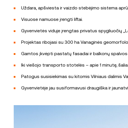
Uždara, apšviesta ir vaizdo stebėjimo sistema aprūp
Visuose namuose įrengti liftai.
Gyvenvietės viduje įrengtas privatus spygliuočių „La
Projektas ribojasi su 300 ha Vanaginės geomorfologi
Gamtos įkvėpti pastatų fasadai ir balkonų spalvos dar
Iki viešojo transporto stotelės – apie 1 minutę, šalia
Patogus susisiekimas su kitomis Vilniaus dalimis Vaka
Gyvenvietėje jau susiformavusi draugiška ir jauna