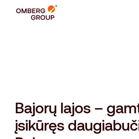
Bajorų lajos – gam
įsikūręs daugiabuč