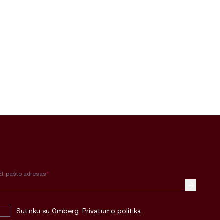
El. pašto adresas
*
Sutinku su Omberg
Privatumo politika
.