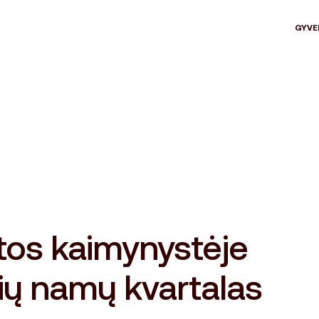
GYVE
tos kaimynystėje
ių namų kvartalas