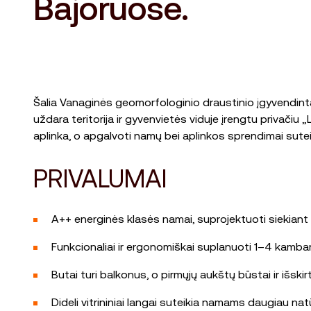
Bajoruose.
Šalia Vanaginės geomorfologinio draustinio įgyvendinta
uždara teritorija ir gyvenvietės viduje įrengtu privači
aplinka, o apgalvoti namų bei aplinkos sprendimai sute
PRIVALUMAI
A++ energinės klasės namai, suprojektuoti siekiant 
Funkcionaliai ir ergonomiškai suplanuoti 1–4 kambar
Butai turi balkonus, o pirmųjų aukštų būstai ir išski
Dideli vitrininiai langai suteikia namams daugiau nat