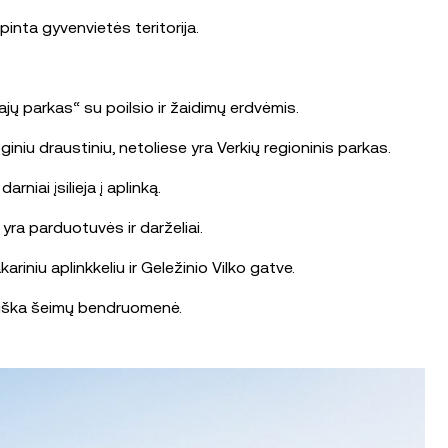
inta gyvenvietės teritorija.
jų parkas“ su poilsio ir žaidimų erdvėmis.
niu draustiniu, netoliese yra Verkių regioninis parkas.
niai įsilieja į aplinką.
 yra parduotuvės ir darželiai.
riniu aplinkkeliu ir Geležinio Vilko gatve.
tviška šeimų bendruomenė.