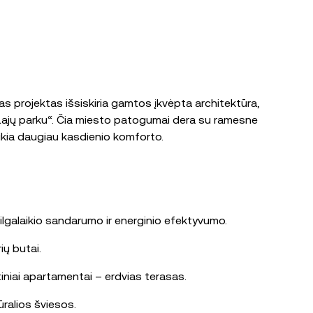
s projektas išsiskiria gamtos įkvėpta architektūra,
u „Lajų parku“. Čia miesto patogumai dera su ramesne
ikia daugiau kasdienio komforto.
ilgalaikio sandarumo ir energinio efektyvumo.
ių butai.
rtiniai apartamentai – erdvias terasas.
ūralios šviesos.