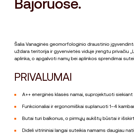
Bajoruose.
Šalia Vanaginės geomorfologinio draustinio įgyvendinta
uždara teritorija ir gyvenvietės viduje įrengtu privači
aplinka, o apgalvoti namų bei aplinkos sprendimai sute
PRIVALUMAI
A++ energinės klasės namai, suprojektuoti siekiant 
Funkcionaliai ir ergonomiškai suplanuoti 1–4 kambar
Butai turi balkonus, o pirmųjų aukštų būstai ir išski
Dideli vitrininiai langai suteikia namams daugiau nat