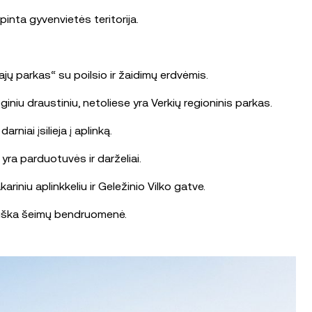
inta gyvenvietės teritorija.
jų parkas“ su poilsio ir žaidimų erdvėmis.
niu draustiniu, netoliese yra Verkių regioninis parkas.
niai įsilieja į aplinką.
 yra parduotuvės ir darželiai.
riniu aplinkkeliu ir Geležinio Vilko gatve.
tviška šeimų bendruomenė.