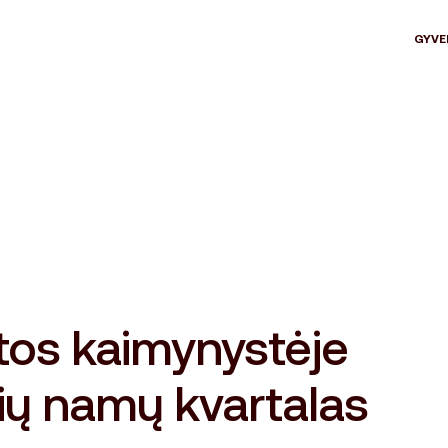
GYVE
tos kaimynystėje
ių namų kvartalas