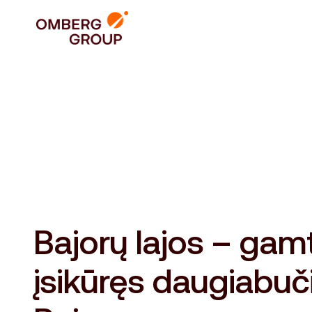
Bajorų lajos – gam
įsikūręs daugiabuč