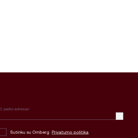
El. pašto adresas
*
Sutinku su Omberg
Privatumo politika
.