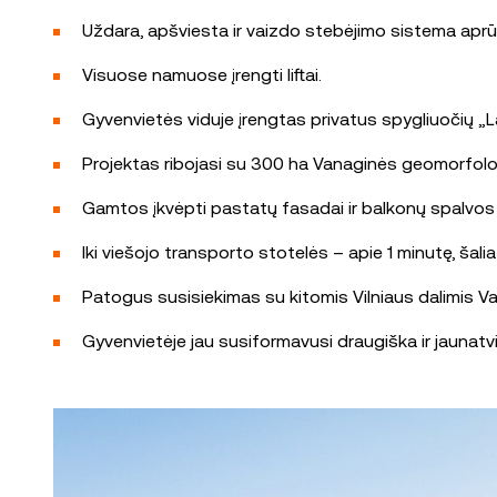
Uždara, apšviesta ir vaizdo stebėjimo sistema aprūp
Visuose namuose įrengti liftai.
Gyvenvietės viduje įrengtas privatus spygliuočių „La
Projektas ribojasi su 300 ha Vanaginės geomorfologi
Gamtos įkvėpti pastatų fasadai ir balkonų spalvos dar
Iki viešojo transporto stotelės – apie 1 minutę, šalia
Patogus susisiekimas su kitomis Vilniaus dalimis Vaka
Gyvenvietėje jau susiformavusi draugiška ir jauna