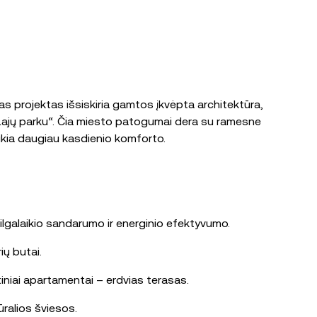
s projektas išsiskiria gamtos įkvėpta architektūra,
u „Lajų parku“. Čia miesto patogumai dera su ramesne
ikia daugiau kasdienio komforto.
ilgalaikio sandarumo ir energinio efektyvumo.
ių butai.
rtiniai apartamentai – erdvias terasas.
ūralios šviesos.