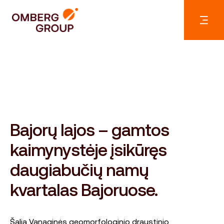
Bajorų lajos – gamtos
kaimynystėje įsikūręs
daugiabučių namų
kvartalas Bajoruose.
Šalia Vanaginės geomorfologinio draustinio