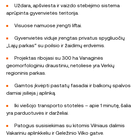
Uždara, apšviesta ir vaizdo stebėjimo sistema
aprūpinta gyvenvietės teritorija.
Visuose namuose įrengti liftai.
Gyvenvietės viduje įrengtas privatus spygliuočių
„Lajų parkas“ su poilsio ir žaidimų erdvėmis.
Projektas ribojasi su 300 ha Vanaginės
geomorfologiniu draustiniu, netoliese yra Verkių
regioninis parkas.
Gamtos įkvėpti pastatų fasadai ir balkonų spalvos
darniai įsilieja į aplinką.
Iki viešojo transporto stotelės – apie 1 minutę, šalia
yra parduotuvės ir darželiai.
Patogus susisiekimas su kitomis Vilniaus dalimis
Vakariniu aplinkkeliu ir Geležinio Vilko gatve.