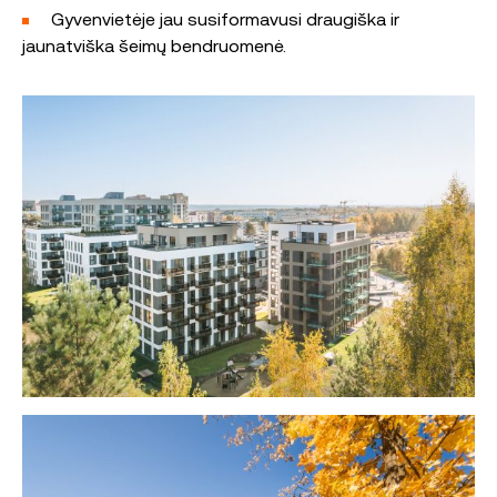
Gyvenvietėje jau susiformavusi draugiška ir
jaunatviška šeimų bendruomenė.