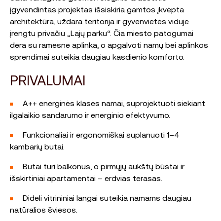
įgyvendintas projektas išsiskiria gamtos įkvėpta
architektūra, uždara teritorija ir gyvenvietės viduje
įrengtu privačiu „Lajų parku“. Čia miesto patogumai
dera su ramesne aplinka, o apgalvoti namų bei aplinkos
sprendimai suteikia daugiau kasdienio komforto.
PRIVALUMAI
A++ energinės klasės namai, suprojektuoti siekiant
ilgalaikio sandarumo ir energinio efektyvumo.
Funkcionaliai ir ergonomiškai suplanuoti 1–4
kambarių butai.
Butai turi balkonus, o pirmųjų aukštų būstai ir
išskirtiniai apartamentai – erdvias terasas.
Dideli vitrininiai langai suteikia namams daugiau
natūralios šviesos.