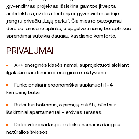
įgyvendintas projektas išsiskiria gamtos įkvėpta
architektūra, uždara teritorija ir gyvenvietės viduje
įrengtu privačiu „Lajų parku“. Čia miesto patogumai
dera su ramesne aplinka, o apgalvoti namų bei aplinkos
sprendimai suteikia daugiau kasdienio komforto.
PRIVALUMAI
A++ energinės klasės namai, suprojektuoti siekiant
ilgalaikio sandarumo ir energinio efektyvumo.
Funkcionaliai ir ergonomiškai suplanuoti 1–4
kambarių butai.
Butai turi balkonus, o pirmųjų aukštų būstai ir
išskirtiniai apartamentai – erdvias terasas.
Dideli vitrininiai langai suteikia namams daugiau
natūralios šviesos.