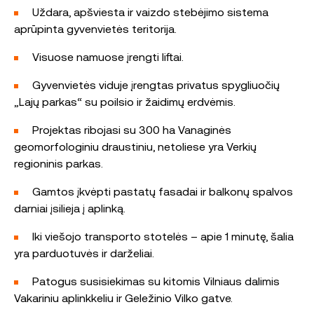
Uždara, apšviesta ir vaizdo stebėjimo sistema
aprūpinta gyvenvietės teritorija.
Visuose namuose įrengti liftai.
Gyvenvietės viduje įrengtas privatus spygliuočių
„Lajų parkas“ su poilsio ir žaidimų erdvėmis.
Projektas ribojasi su 300 ha Vanaginės
geomorfologiniu draustiniu, netoliese yra Verkių
regioninis parkas.
Gamtos įkvėpti pastatų fasadai ir balkonų spalvos
darniai įsilieja į aplinką.
Iki viešojo transporto stotelės – apie 1 minutę, šalia
yra parduotuvės ir darželiai.
Patogus susisiekimas su kitomis Vilniaus dalimis
Vakariniu aplinkkeliu ir Geležinio Vilko gatve.