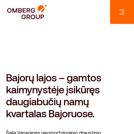
Bajorų lajos – gamtos
kaimynystėje įsikūręs
daugiabučių namų
kvartalas Bajoruose.
Šalia Vanaginės geomorfologinio draustinio