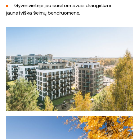
Gyvenvietėje jau susiformavusi draugiška ir
jaunatviška šeimų bendruomenė.