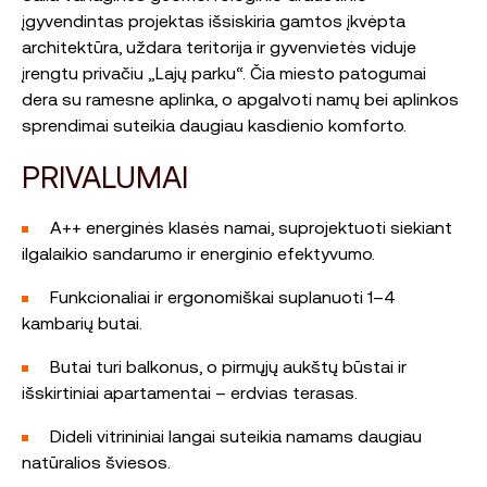
įgyvendintas projektas išsiskiria gamtos įkvėpta
architektūra, uždara teritorija ir gyvenvietės viduje
įrengtu privačiu „Lajų parku“. Čia miesto patogumai
dera su ramesne aplinka, o apgalvoti namų bei aplinkos
sprendimai suteikia daugiau kasdienio komforto.
PRIVALUMAI
A++ energinės klasės namai, suprojektuoti siekiant
ilgalaikio sandarumo ir energinio efektyvumo.
Funkcionaliai ir ergonomiškai suplanuoti 1–4
kambarių butai.
Butai turi balkonus, o pirmųjų aukštų būstai ir
išskirtiniai apartamentai – erdvias terasas.
Dideli vitrininiai langai suteikia namams daugiau
natūralios šviesos.