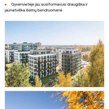
Gyvenvietėje jau susiformavusi draugiška ir
jaunatviška šeimų bendruomenė.