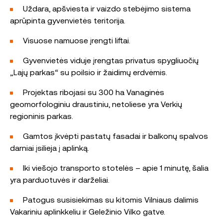
Uždara, apšviesta ir vaizdo stebėjimo sistema
aprūpinta gyvenvietės teritorija.
Visuose namuose įrengti liftai.
Gyvenvietės viduje įrengtas privatus spygliuočių
„Lajų parkas“ su poilsio ir žaidimų erdvėmis.
Projektas ribojasi su 300 ha Vanaginės
geomorfologiniu draustiniu, netoliese yra Verkių
regioninis parkas.
Gamtos įkvėpti pastatų fasadai ir balkonų spalvos
darniai įsilieja į aplinką.
Iki viešojo transporto stotelės – apie 1 minutę, šalia
yra parduotuvės ir darželiai.
Patogus susisiekimas su kitomis Vilniaus dalimis
Vakariniu aplinkkeliu ir Geležinio Vilko gatve.