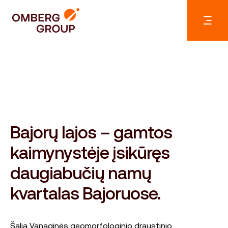
Bajorų lajos – gamtos
kaimynystėje įsikūręs
daugiabučių namų
kvartalas Bajoruose.
Šalia Vanaginės geomorfologinio draustinio