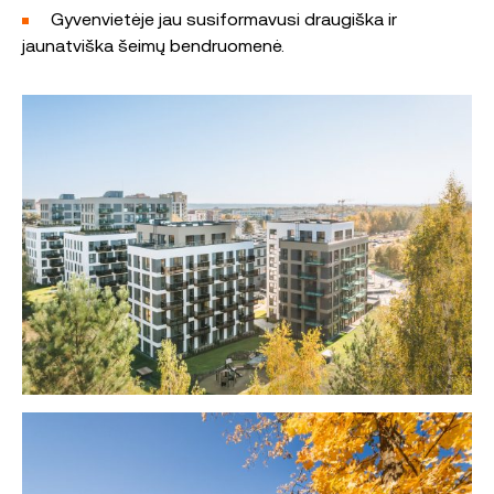
Gyvenvietėje jau susiformavusi draugiška ir
jaunatviška šeimų bendruomenė.