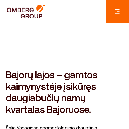
Bajorų lajos – gamtos
kaimynystėje įsikūręs
daugiabučių namų
kvartalas Bajoruose.
Šalia Vanaginės geomorfologinio draustinio