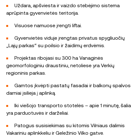
Uždara, apšviesta ir vaizdo stebėjimo sistema
aprūpinta gyvenvietės teritorija.
Visuose namuose įrengti liftai.
Gyvenvietės viduje įrengtas privatus spygliuočių
„Lajų parkas“ su poilsio ir žaidimų erdvėmis.
Projektas ribojasi su 300 ha Vanaginės
geomorfologiniu draustiniu, netoliese yra Verkių
regioninis parkas.
Gamtos įkvėpti pastatų fasadai ir balkonų spalvos
darniai įsilieja į aplinką.
Iki viešojo transporto stotelės – apie 1 minutę, šalia
yra parduotuvės ir darželiai.
Patogus susisiekimas su kitomis Vilniaus dalimis
Vakariniu aplinkkeliu ir Geležinio Vilko gatve.