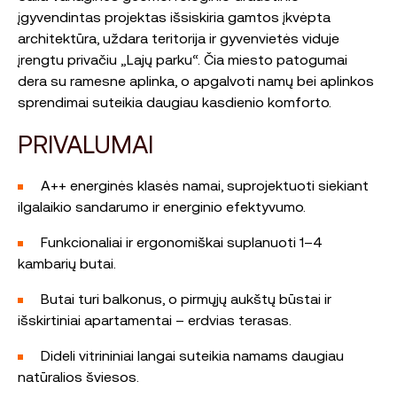
įgyvendintas projektas išsiskiria gamtos įkvėpta
architektūra, uždara teritorija ir gyvenvietės viduje
įrengtu privačiu „Lajų parku“. Čia miesto patogumai
dera su ramesne aplinka, o apgalvoti namų bei aplinkos
sprendimai suteikia daugiau kasdienio komforto.
PRIVALUMAI
A++ energinės klasės namai, suprojektuoti siekiant
ilgalaikio sandarumo ir energinio efektyvumo.
Funkcionaliai ir ergonomiškai suplanuoti 1–4
kambarių butai.
Butai turi balkonus, o pirmųjų aukštų būstai ir
išskirtiniai apartamentai – erdvias terasas.
Dideli vitrininiai langai suteikia namams daugiau
natūralios šviesos.