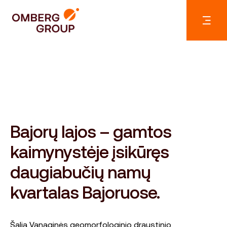
Bajorų lajos – gamtos
kaimynystėje įsikūręs
daugiabučių namų
kvartalas Bajoruose.
Šalia Vanaginės geomorfologinio draustinio