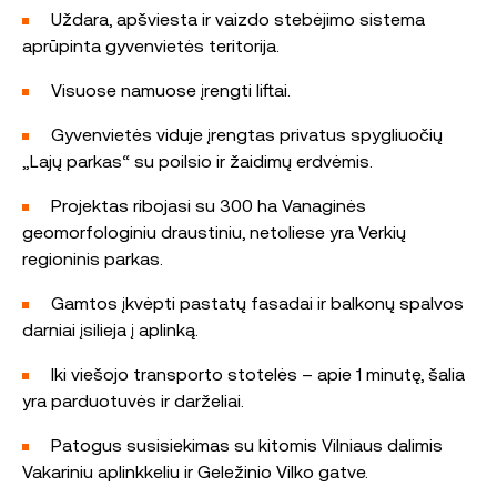
Uždara, apšviesta ir vaizdo stebėjimo sistema
aprūpinta gyvenvietės teritorija.
Visuose namuose įrengti liftai.
Gyvenvietės viduje įrengtas privatus spygliuočių
„Lajų parkas“ su poilsio ir žaidimų erdvėmis.
Projektas ribojasi su 300 ha Vanaginės
geomorfologiniu draustiniu, netoliese yra Verkių
regioninis parkas.
Gamtos įkvėpti pastatų fasadai ir balkonų spalvos
darniai įsilieja į aplinką.
Iki viešojo transporto stotelės – apie 1 minutę, šalia
yra parduotuvės ir darželiai.
Patogus susisiekimas su kitomis Vilniaus dalimis
Vakariniu aplinkkeliu ir Geležinio Vilko gatve.