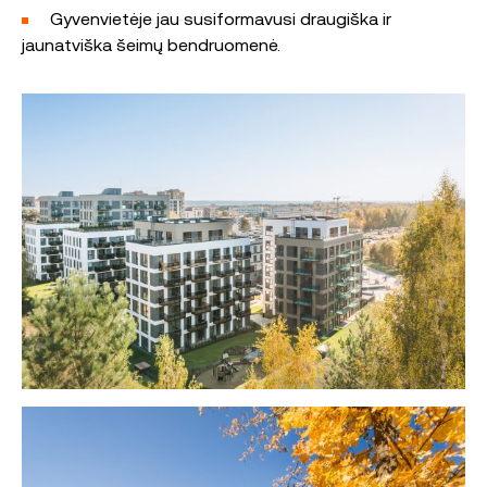
Gyvenvietėje jau susiformavusi draugiška ir
jaunatviška šeimų bendruomenė.