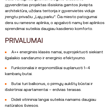
įgyvendintas projektas išsiskiria gamtos įkvėpta
architektūra, uždara teritorija ir gyvenvietės viduje
įrengtu privačiu „Lajų parku“. Čia miesto patogumai
dera su ramesne aplinka, o apgalvoti namų bei aplinkos
sprendimai suteikia daugiau kasdienio komforto.
PRIVALUMAI
A++ energinės klasės namai, suprojektuoti siekiant
ilgalaikio sandarumo ir energinio efektyvumo.
Funkcionaliai ir ergonomiškai suplanuoti 1–4
kambarių butai.
Butai turi balkonus, o pirmųjų aukštų būstai ir
išskirtiniai apartamentai – erdvias terasas.
Dideli vitrininiai langai suteikia namams daugiau
natūralios šviesos.