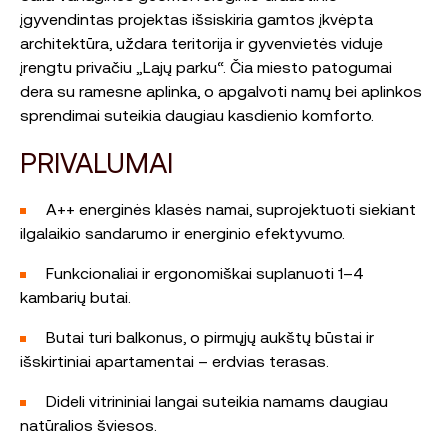
įgyvendintas projektas išsiskiria gamtos įkvėpta
architektūra, uždara teritorija ir gyvenvietės viduje
įrengtu privačiu „Lajų parku“. Čia miesto patogumai
dera su ramesne aplinka, o apgalvoti namų bei aplinkos
sprendimai suteikia daugiau kasdienio komforto.
PRIVALUMAI
A++ energinės klasės namai, suprojektuoti siekiant
ilgalaikio sandarumo ir energinio efektyvumo.
Funkcionaliai ir ergonomiškai suplanuoti 1–4
kambarių butai.
Butai turi balkonus, o pirmųjų aukštų būstai ir
išskirtiniai apartamentai – erdvias terasas.
Dideli vitrininiai langai suteikia namams daugiau
natūralios šviesos.