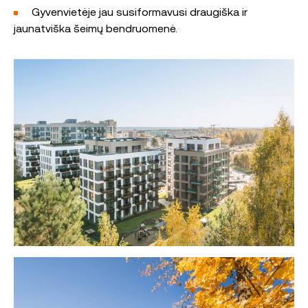
Gyvenvietėje jau susiformavusi draugiška ir
jaunatviška šeimų bendruomenė.