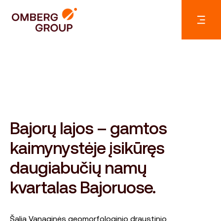
Bajorų lajos – gamtos
kaimynystėje įsikūręs
daugiabučių namų
kvartalas Bajoruose.
Šalia Vanaginės geomorfologinio draustinio