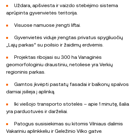
Uždara, apšviesta ir vaizdo stebėjimo sistema
aprūpinta gyvenvietės teritorija.
Visuose namuose įrengti liftai.
Gyvenvietės viduje įrengtas privatus spygliuočių
„Lajų parkas“ su poilsio ir žaidimų erdvėmis.
Projektas ribojasi su 300 ha Vanaginės
geomorfologiniu draustiniu, netoliese yra Verkių
regioninis parkas.
Gamtos įkvėpti pastatų fasadai ir balkonų spalvos
darniai įsilieja į aplinką.
Iki viešojo transporto stotelės – apie 1 minutę, šalia
yra parduotuvės ir darželiai.
Patogus susisiekimas su kitomis Vilniaus dalimis
Vakariniu aplinkkeliu ir Geležinio Vilko gatve.