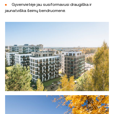
Gyvenvietėje jau susiformavusi draugiška ir
jaunatviška šeimų bendruomenė.