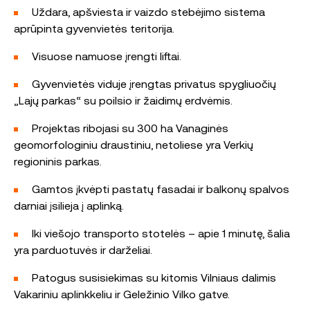
Uždara, apšviesta ir vaizdo stebėjimo sistema
aprūpinta gyvenvietės teritorija.
Visuose namuose įrengti liftai.
Gyvenvietės viduje įrengtas privatus spygliuočių
„Lajų parkas“ su poilsio ir žaidimų erdvėmis.
Projektas ribojasi su 300 ha Vanaginės
geomorfologiniu draustiniu, netoliese yra Verkių
regioninis parkas.
Gamtos įkvėpti pastatų fasadai ir balkonų spalvos
darniai įsilieja į aplinką.
Iki viešojo transporto stotelės – apie 1 minutę, šalia
yra parduotuvės ir darželiai.
Patogus susisiekimas su kitomis Vilniaus dalimis
Vakariniu aplinkkeliu ir Geležinio Vilko gatve.