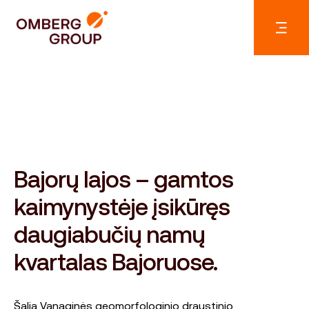
Bajorų lajos – gamtos
kaimynystėje įsikūręs
daugiabučių namų
kvartalas Bajoruose.
Šalia Vanaginės geomorfologinio draustinio