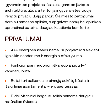
įgyvendintas projektas išsiskiria gamtos įkvėpta
architektūra, uždara teritorija ir gyvenvietės viduje
įrengtu privačiu „Lajų parku“. Čia miesto patogumai
dera su ramesne aplinka, o apgalvoti namų bei aplinkos
sprendimai suteikia daugiau kasdienio komforto.
PRIVALUMAI
A++ energinės klasės namai, suprojektuoti siekiant
ilgalaikio sandarumo ir energinio efektyvumo.
Funkcionaliai ir ergonomiškai suplanuoti 1–4
kambarių butai.
Butai turi balkonus, o pirmųjų aukštų būstai ir
išskirtiniai apartamentai – erdvias terasas.
Dideli vitrininiai langai suteikia namams daugiau
natūralios šviesos.