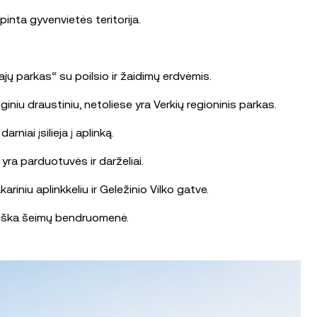
inta gyvenvietės teritorija.
jų parkas“ su poilsio ir žaidimų erdvėmis.
niu draustiniu, netoliese yra Verkių regioninis parkas.
niai įsilieja į aplinką.
 yra parduotuvės ir darželiai.
riniu aplinkkeliu ir Geležinio Vilko gatve.
tviška šeimų bendruomenė.