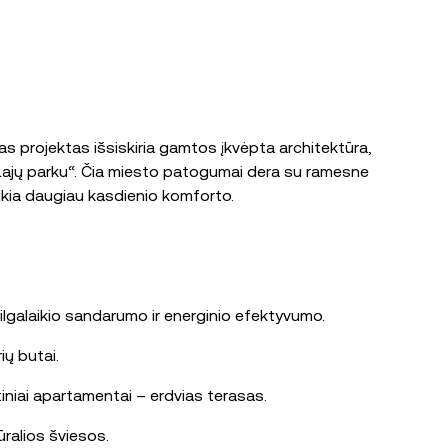
s projektas išsiskiria gamtos įkvėpta architektūra,
u „Lajų parku“. Čia miesto patogumai dera su ramesne
ikia daugiau kasdienio komforto.
ilgalaikio sandarumo ir energinio efektyvumo.
ių butai.
rtiniai apartamentai – erdvias terasas.
ūralios šviesos.