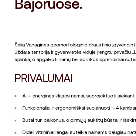
Bajoruose.
Šalia Vanaginės geomorfologinio draustinio įgyvendinta
uždara teritorija ir gyvenvietės viduje įrengtu privači
aplinka, o apgalvoti namų bei aplinkos sprendimai sute
PRIVALUMAI
A++ energinės klasės namai, suprojektuoti siekiant 
Funkcionaliai ir ergonomiškai suplanuoti 1–4 kambar
Butai turi balkonus, o pirmųjų aukštų būstai ir išski
Dideli vitrininiai langai suteikia namams daugiau nat