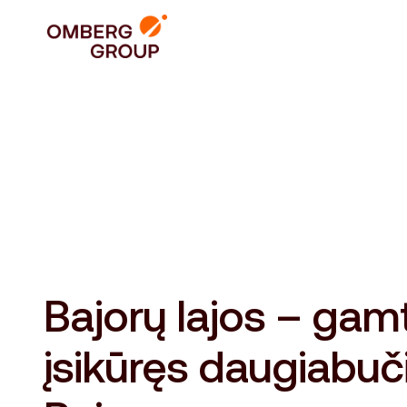
Bajorų lajos – gam
įsikūręs daugiabuč