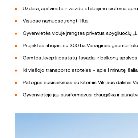
Uždara, apšviesta ir vaizdo stebėjimo sistema aprūp
Visuose namuose įrengti liftai.
Gyvenvietės viduje įrengtas privatus spygliuočių „La
Projektas ribojasi su 300 ha Vanaginės geomorfologi
Gamtos įkvėpti pastatų fasadai ir balkonų spalvos dar
Iki viešojo transporto stotelės – apie 1 minutę, šalia
Patogus susisiekimas su kitomis Vilniaus dalimis Vaka
Gyvenvietėje jau susiformavusi draugiška ir jauna