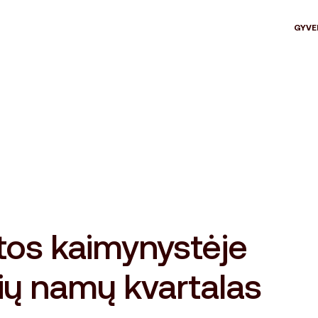
GYVE
tos kaimynystėje
ių namų kvartalas