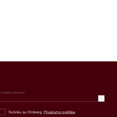
El. pašto adresas
*
Sutinku su Omberg
Privatumo politika
.