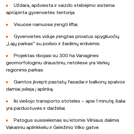
Uždara, apšviesta ir vaizdo stebėjimo sistema
aprūpinta gyvenvietės teritorija.
Visuose namuose įrengti liftai.
Gyvenvietės viduje įrengtas privatus spygliuočių
„Lajų parkas“ su poilsio ir žaidimų erdvėmis.
Projektas ribojasi su 300 ha Vanaginės
geomorfologiniu draustiniu, netoliese yra Verkių
regioninis parkas.
Gamtos įkvėpti pastatų fasadai ir balkonų spalvos
darniai įsilieja į aplinką.
Iki viešojo transporto stotelės – apie 1 minutę, šalia
yra parduotuvės ir darželiai.
Patogus susisiekimas su kitomis Vilniaus dalimis
Vakariniu aplinkkeliu ir Geležinio Vilko gatve.