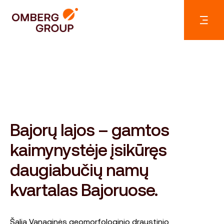
Bajorų lajos – gamtos
kaimynystėje įsikūręs
daugiabučių namų
kvartalas Bajoruose.
Šalia Vanaginės geomorfologinio draustinio