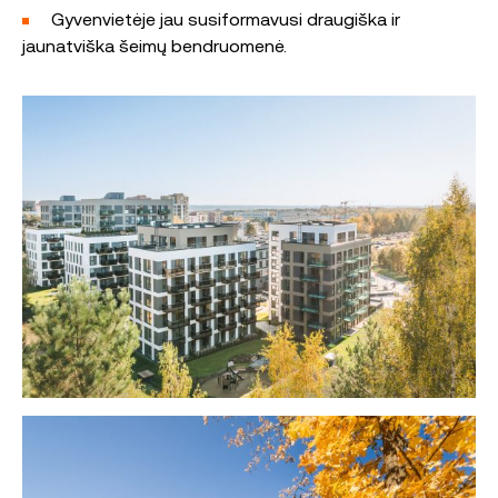
Gyvenvietėje jau susiformavusi draugiška ir
jaunatviška šeimų bendruomenė.