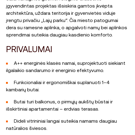
įgyvendintas projektas išsiskiria gamtos įkvėpta
architektūra, uždara teritorija ir gyvenvietės viduje
įrengtu privačiu „Lajų parku“. Čia miesto patogumai
dera su ramesne aplinka, o apgalvoti namų bei aplinkos
sprendimai suteikia daugiau kasdienio komforto.
PRIVALUMAI
A++ energinės klasės namai, suprojektuoti siekiant
ilgalaikio sandarumo ir energinio efektyvumo.
Funkcionaliai ir ergonomiškai suplanuoti 1–4
kambarių butai.
Butai turi balkonus, o pirmųjų aukštų būstai ir
išskirtiniai apartamentai – erdvias terasas.
Dideli vitrininiai langai suteikia namams daugiau
natūralios šviesos.