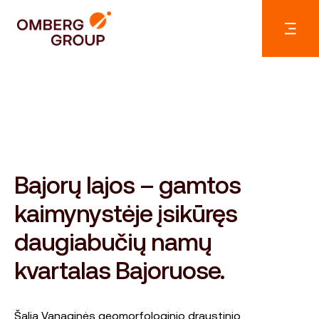
Bajorų lajos – gamtos
kaimynystėje įsikūręs
daugiabučių namų
kvartalas Bajoruose.
Šalia Vanaginės geomorfologinio draustinio