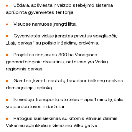
Uždara, apšviesta ir vaizdo stebėjimo sistema
aprūpinta gyvenvietės teritorija.
Visuose namuose įrengti liftai.
Gyvenvietės viduje įrengtas privatus spygliuočių
„Lajų parkas“ su poilsio ir žaidimų erdvėmis.
Projektas ribojasi su 300 ha Vanaginės
geomorfologiniu draustiniu, netoliese yra Verkių
regioninis parkas.
Gamtos įkvėpti pastatų fasadai ir balkonų spalvos
darniai įsilieja į aplinką.
Iki viešojo transporto stotelės – apie 1 minutę, šalia
yra parduotuvės ir darželiai.
Patogus susisiekimas su kitomis Vilniaus dalimis
Vakariniu aplinkkeliu ir Geležinio Vilko gatve.