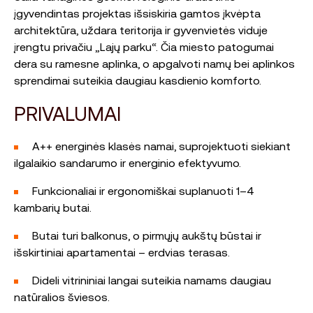
įgyvendintas projektas išsiskiria gamtos įkvėpta
architektūra, uždara teritorija ir gyvenvietės viduje
įrengtu privačiu „Lajų parku“. Čia miesto patogumai
dera su ramesne aplinka, o apgalvoti namų bei aplinkos
sprendimai suteikia daugiau kasdienio komforto.
PRIVALUMAI
A++ energinės klasės namai, suprojektuoti siekiant
ilgalaikio sandarumo ir energinio efektyvumo.
Funkcionaliai ir ergonomiškai suplanuoti 1–4
kambarių butai.
Butai turi balkonus, o pirmųjų aukštų būstai ir
išskirtiniai apartamentai – erdvias terasas.
Dideli vitrininiai langai suteikia namams daugiau
natūralios šviesos.