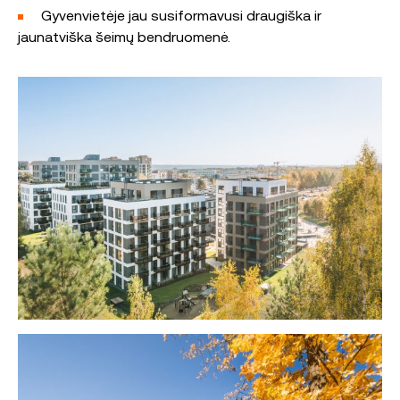
Gyvenvietėje jau susiformavusi draugiška ir
jaunatviška šeimų bendruomenė.