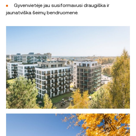
Gyvenvietėje jau susiformavusi draugiška ir
jaunatviška šeimų bendruomenė.