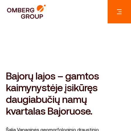
Bajorų lajos – gamtos
kaimynystėje įsikūręs
daugiabučių namų
kvartalas Bajoruose.
Šalia Vanaginės geomorfologinio draustinio