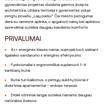
įgyvendintas projektas išsiskiria gamtos įkvėpta
architektūra, uždara teritorija ir gyvenvietės viduje
įrengtu privačiu „Lajų parku“. Čia miesto patogumai
dera su ramesne aplinka, o apgalvoti namų bei aplinkos
sprendimai suteikia daugiau kasdienio komforto.
PRIVALUMAI
A++ energinės klasės namai, suprojektuoti siekiant
ilgalaikio sandarumo ir energinio efektyvumo.
Funkcionaliai ir ergonomiškai suplanuoti 1–4
kambarių butai.
Butai turi balkonus, o pirmųjų aukštų būstai ir
išskirtiniai apartamentai – erdvias terasas.
Dideli vitrininiai langai suteikia namams daugiau
natūralios šviesos.