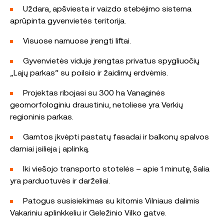
Uždara, apšviesta ir vaizdo stebėjimo sistema
aprūpinta gyvenvietės teritorija.
Visuose namuose įrengti liftai.
Gyvenvietės viduje įrengtas privatus spygliuočių
„Lajų parkas“ su poilsio ir žaidimų erdvėmis.
Projektas ribojasi su 300 ha Vanaginės
geomorfologiniu draustiniu, netoliese yra Verkių
regioninis parkas.
Gamtos įkvėpti pastatų fasadai ir balkonų spalvos
darniai įsilieja į aplinką.
Iki viešojo transporto stotelės – apie 1 minutę, šalia
yra parduotuvės ir darželiai.
Patogus susisiekimas su kitomis Vilniaus dalimis
Vakariniu aplinkkeliu ir Geležinio Vilko gatve.