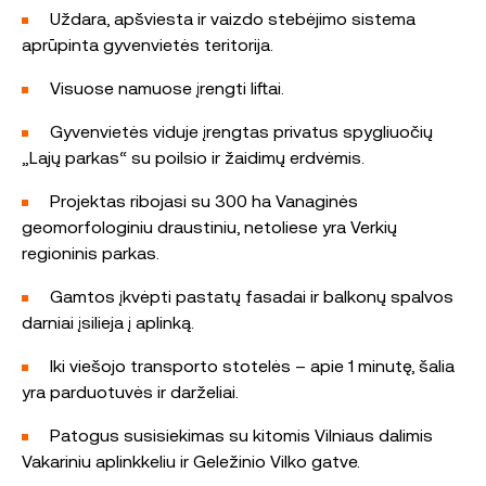
Uždara, apšviesta ir vaizdo stebėjimo sistema
aprūpinta gyvenvietės teritorija.
Visuose namuose įrengti liftai.
Gyvenvietės viduje įrengtas privatus spygliuočių
„Lajų parkas“ su poilsio ir žaidimų erdvėmis.
Projektas ribojasi su 300 ha Vanaginės
geomorfologiniu draustiniu, netoliese yra Verkių
regioninis parkas.
Gamtos įkvėpti pastatų fasadai ir balkonų spalvos
darniai įsilieja į aplinką.
Iki viešojo transporto stotelės – apie 1 minutę, šalia
yra parduotuvės ir darželiai.
Patogus susisiekimas su kitomis Vilniaus dalimis
Vakariniu aplinkkeliu ir Geležinio Vilko gatve.