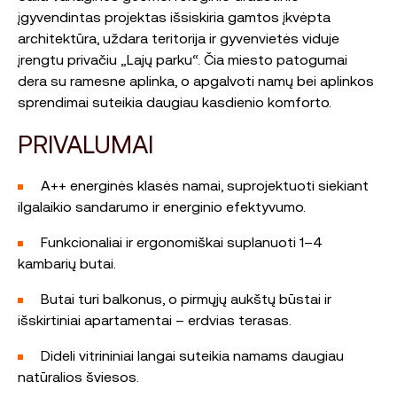
įgyvendintas projektas išsiskiria gamtos įkvėpta
architektūra, uždara teritorija ir gyvenvietės viduje
įrengtu privačiu „Lajų parku“. Čia miesto patogumai
dera su ramesne aplinka, o apgalvoti namų bei aplinkos
sprendimai suteikia daugiau kasdienio komforto.
PRIVALUMAI
A++ energinės klasės namai, suprojektuoti siekiant
ilgalaikio sandarumo ir energinio efektyvumo.
Funkcionaliai ir ergonomiškai suplanuoti 1–4
kambarių butai.
Butai turi balkonus, o pirmųjų aukštų būstai ir
išskirtiniai apartamentai – erdvias terasas.
Dideli vitrininiai langai suteikia namams daugiau
natūralios šviesos.