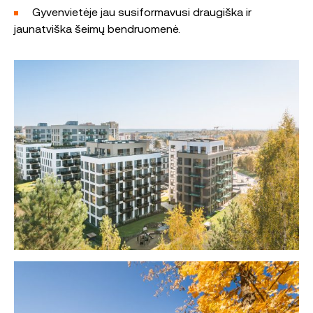
Gyvenvietėje jau susiformavusi draugiška ir
jaunatviška šeimų bendruomenė.