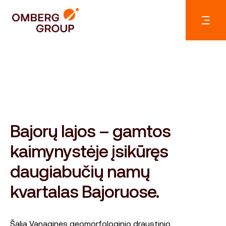
Bajorų lajos – gamtos
kaimynystėje įsikūręs
daugiabučių namų
kvartalas Bajoruose.
Šalia Vanaginės geomorfologinio draustinio